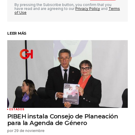
Comentario
*
By pressing the Subscribe button, you confirm that you
have read and are agreeing to our
Privacy Policy
and
Terms
of Use
LEER MÁS
Su nombre
*
Tu correo electrónico
*
Guardar mi nombre, correo electrónico y sitio
web en este navegador para la próxima vez que
haga un comentario.
Enviar comentario
ESTADOS
PIBEH instala Consejo de Planeación
para la Agenda de Género
por
29 de noviembre