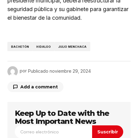
presidente municipal, deberá reestructurar la
seguridad pública y su gabinete para garantizar
el bienestar de la comunidad.
BACHETÓN
HIDALGO
JULIO MENCHACA
por
Publicado
noviembre 29, 2024
Add a comment
Keep Up to Date with the
Tu dirección de correo electrónico no será
publicada.
Los campos obligatorios están
Most Important News
marcados con
*
Suscribir