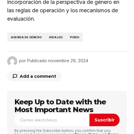
incorporación de la perspectiva de género en
las reglas de operación y los mecanismos de
evaluación.
AGENDA DE GÉNERO
HIDALGO
PIBEH
por
Publicado
noviembre 29, 2024
Add a comment
Keep Up to Date with the
Tu dirección de correo electrónico no será
publicada.
Los campos obligatorios están
Most Important News
marcados con
*
Suscribir
Comentario
*
By pressing the Subscribe button, you confirm that you