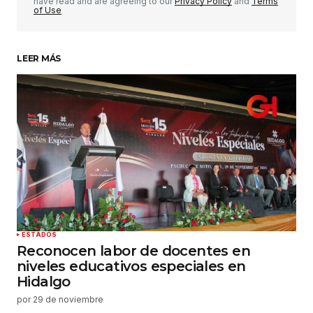
have read and are agreeing to our
Privacy Policy
and
Terms
of Use
LEER MÁS
Su nombre
*
Tu correo electrónico
*
Guardar mi nombre, correo electrónico y sitio
web en este navegador para la próxima vez que
haga un comentario.
Enviar comentario
ESTADOS
Reconocen labor de docentes en
niveles educativos especiales en
Hidalgo
por
29 de noviembre