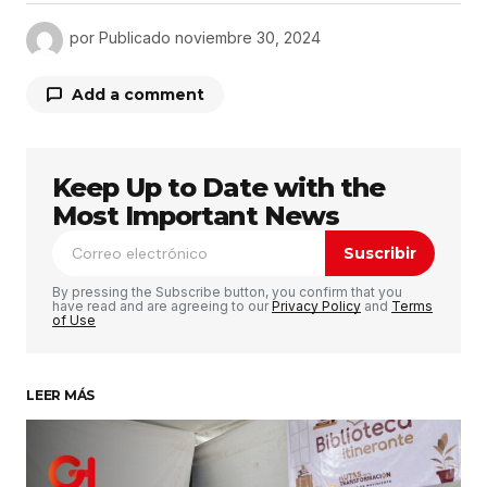
por
Publicado
noviembre 30, 2024
Add a comment
Keep Up to Date with the
Tu dirección de correo electrónico no será
publicada.
Los campos obligatorios están
Most Important News
marcados con
*
Suscribir
Comentario
*
By pressing the Subscribe button, you confirm that you
have read and are agreeing to our
Privacy Policy
and
Terms
of Use
LEER MÁS
Su nombre
*