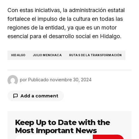
Con estas iniciativas, la administración estatal
fortalece el impulso de la cultura en todas las
regiones de la entidad, ya que es un motor
esencial para el desarrollo social en Hidalgo.
HIDALGO
JULIO MENCHACA
RUTAS DE LA TRANSFORMACIÓN
por
Publicado
noviembre 30, 2024
Add a comment
Keep Up to Date with the
Tu dirección de correo electrónico no será
publicada.
Los campos obligatorios están
Most Important News
marcados con
*