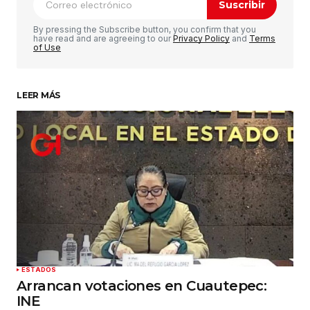
Suscribir
Comentario
*
By pressing the Subscribe button, you confirm that you
have read and are agreeing to our
Privacy Policy
and
Terms
of Use
LEER MÁS
Su nombre
*
Tu correo electrónico
*
Guardar mi nombre, correo electrónico y sitio
web en este navegador para la próxima vez que
haga un comentario.
Enviar comentario
ESTADOS
Arrancan votaciones en Cuautepec:
INE