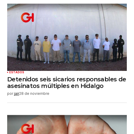
Su nombre
*
Tu correo electrónico
*
Guardar mi nombre, correo electrónico y sitio
web en este navegador para la próxima vez que
haga un comentario.
Enviar comentario
ESTADOS
Detenidos seis sicarios responsables de
asesinatos múltiples en Hidalgo
por
jair
28 de noviembre