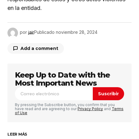
en la entidad.
por
jair
Publicado
noviembre 28, 2024
Add a comment
Keep Up to Date with the
Tu dirección de correo electrónico no será
publicada.
Los campos obligatorios están
Most Important News
marcados con
*
Suscribir
Comentario
*
By pressing the Subscribe button, you confirm that you
have read and are agreeing to our
Privacy Policy
and
Terms
of Use
LEER MÁS