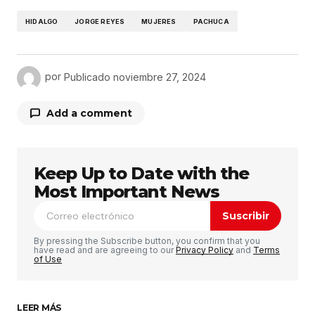
HIDALGO
JORGE REYES
MUJERES
PACHUCA
por
Publicado
noviembre 27, 2024
Add a comment
Keep Up to Date with the
Tu dirección de correo electrónico no será
publicada.
Los campos obligatorios están
Most Important News
marcados con
*
Suscribir
Comentario
*
By pressing the Subscribe button, you confirm that you
have read and are agreeing to our
Privacy Policy
and
Terms
of Use
LEER MÁS