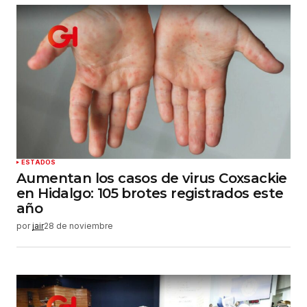
Su nombre
*
Tu correo electrónico
*
Guardar mi nombre, correo electrónico y sitio
web en este navegador para la próxima vez que
haga un comentario.
Enviar comentario
ESTADOS
Aumentan los casos de virus Coxsackie
en Hidalgo: 105 brotes registrados este
año
por
jair
28 de noviembre