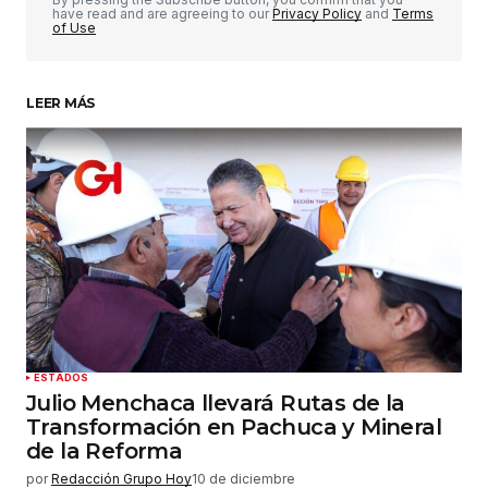
have read and are agreeing to our
Privacy Policy
and
Terms
of Use
LEER MÁS
Su nombre
*
Tu correo electrónico
*
Guardar mi nombre, correo electrónico y sitio
web en este navegador para la próxima vez que
haga un comentario.
Enviar comentario
ESTADOS
Julio Menchaca llevará Rutas de la
Transformación en Pachuca y Mineral
de la Reforma
por
Redacción Grupo Hoy
10 de diciembre