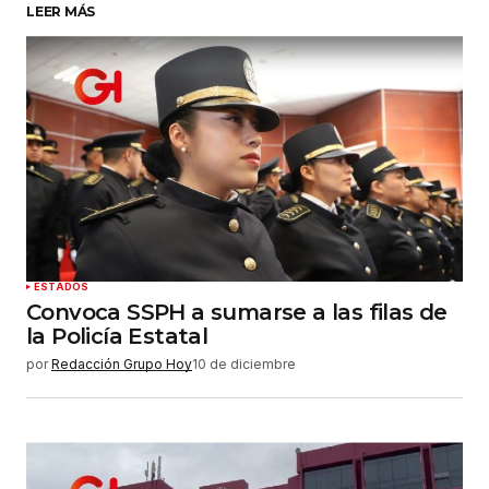
LEER MÁS
Su nombre
*
Tu correo electrónico
*
Guardar mi nombre, correo electrónico y sitio
web en este navegador para la próxima vez que
haga un comentario.
Enviar comentario
ESTADOS
Convoca SSPH a sumarse a las filas de
la Policía Estatal
por
Redacción Grupo Hoy
10 de diciembre