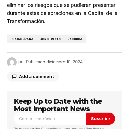
eliminar los riesgos que se pudieran presentar
durante estas celebraciones en la Capital de la
Transformación.
GUADALUPANA
JORGE REYES
PACHUCA
por
Publicado
diciembre 10, 2024
Add a comment
Keep Up to Date with the
Tu dirección de correo electrónico no será
publicada.
Los campos obligatorios están
Most Important News
marcados con
*
Suscribir
Comentario
*
By pressing the Subscribe button, you confirm that you