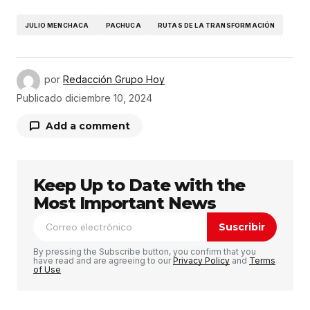
JULIO MENCHACA
PACHUCA
RUTAS DE LA TRANSFORMACIÓN
por
Redacción Grupo Hoy
Publicado
diciembre 10, 2024
Add a comment
Keep Up to Date with the
Tu dirección de correo electrónico no será
publicada.
Los campos obligatorios están
Most Important News
marcados con
*
Suscribir
Comentario
*
By pressing the Subscribe button, you confirm that you
have read and are agreeing to our
Privacy Policy
and
Terms
of Use