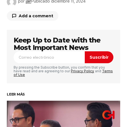
por
jair
Publicado
diciembre 11, 2024
Add a comment
Keep Up to Date with the
Tu dirección de correo electrónico no será
publicada.
Los campos obligatorios están
Most Important News
marcados con
*
Suscribir
Comentario
*
By pressing the Subscribe button, you confirm that you
have read and are agreeing to our
Privacy Policy
and
Terms
of Use
LEER MÁS
Su nombre
*
Tu correo electrónico
*