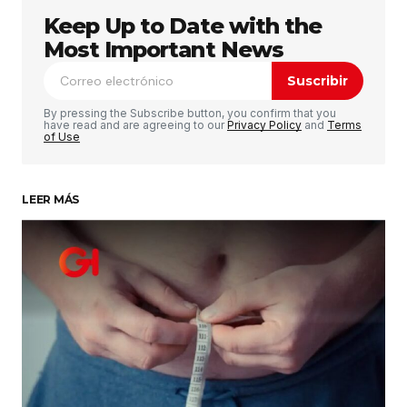
Keep Up to Date with the
Tu dirección de correo electrónico no será
publicada.
Los campos obligatorios están
Most Important News
marcados con
*
Suscribir
Comentario
*
By pressing the Subscribe button, you confirm that you
have read and are agreeing to our
Privacy Policy
and
Terms
of Use
LEER MÁS
Su nombre
*
Tu correo electrónico
*
Guardar mi nombre, correo electrónico y sitio
web en este navegador para la próxima vez que
haga un comentario.