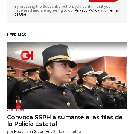
Comentario
*
By pressing the Subscribe button, you confirm that you
have read and are agreeing to our
Privacy Policy
and
Terms
of Use
LEER MÁS
Su nombre
*
Tu correo electrónico
*
Guardar mi nombre, correo electrónico y sitio
web en este navegador para la próxima vez que
haga un comentario.
Enviar comentario
ESTADOS
Convoca SSPH a sumarse a las filas de
la Policía Estatal
por
Redacción Grupo Hoy
10 de diciembre