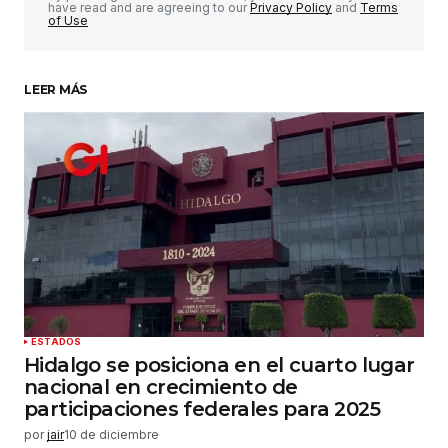
have read and are agreeing to our
Privacy Policy
and
Terms
of Use
LEER MÁS
Su nombre
*
Tu correo electrónico
*
Guardar mi nombre, correo electrónico y sitio
web en este navegador para la próxima vez que
haga un comentario.
Enviar comentario
ESTADOS
Hidalgo se posiciona en el cuarto lugar
nacional en crecimiento de
participaciones federales para 2025
por
jair
10 de diciembre