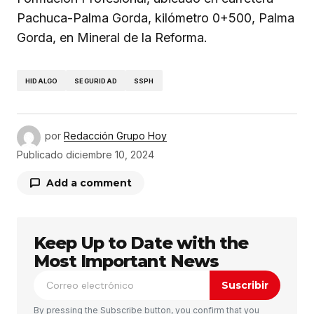
Pachuca-Palma Gorda, kilómetro 0+500, Palma
Gorda, en Mineral de la Reforma.
HIDALGO
SEGURIDAD
SSPH
por
Redacción Grupo Hoy
Publicado
diciembre 10, 2024
Add a comment
Keep Up to Date with the
Tu dirección de correo electrónico no será
publicada.
Los campos obligatorios están
Most Important News
marcados con
*
Suscribir
Comentario
*
By pressing the Subscribe button, you confirm that you