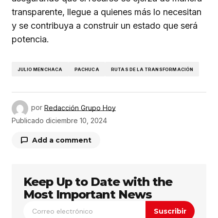
transparente, llegue a quienes más lo necesitan
y se contribuya a construir un estado que será
potencia.
JULIO MENCHACA
PACHUCA
RUTAS DE LA TRANSFORMACIÓN
por
Redacción Grupo Hoy
Publicado
diciembre 10, 2024
Add a comment
Keep Up to Date with the
Tu dirección de correo electrónico no será
publicada.
Los campos obligatorios están
Most Important News
marcados con
*
Suscribir