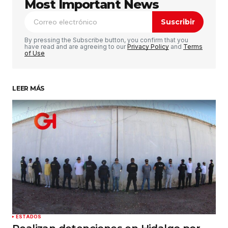
publicada.
Los campos obligatorios están
Most Important News
marcados con
*
Suscribir
Comentario
*
By pressing the Subscribe button, you confirm that you
have read and are agreeing to our
Privacy Policy
and
Terms
of Use
LEER MÁS
Su nombre
*
Tu correo electrónico
*
Guardar mi nombre, correo electrónico y sitio
web en este navegador para la próxima vez que
haga un comentario.
Enviar comentario
ESTADOS