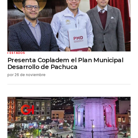
Tu correo electrónico
*
Guardar mi nombre, correo electrónico y sitio
web en este navegador para la próxima vez que
haga un comentario.
Enviar comentario
ESTADOS
Presenta Copladem el Plan Municipal
Desarrollo de Pachuca
por
26 de noviembre