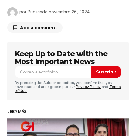
por
Publicado
noviembre 26, 2024
Add a comment
Keep Up to Date with the
Tu dirección de correo electrónico no será
publicada.
Los campos obligatorios están
Most Important News
marcados con
*
Suscribir
Comentario
*
By pressing the Subscribe button, you confirm that you
have read and are agreeing to our
Privacy Policy
and
Terms
of Use
LEER MÁS
Su nombre
*