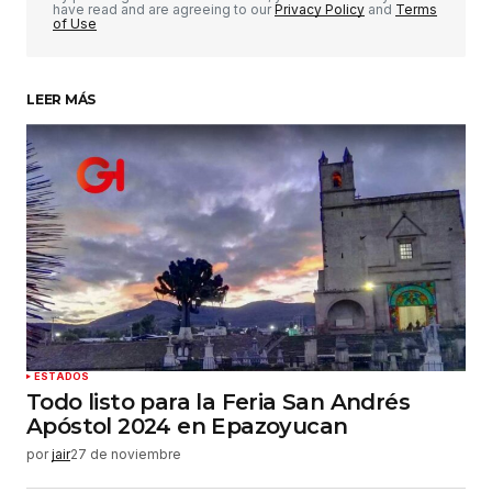
have read and are agreeing to our
Privacy Policy
and
Terms
of Use
LEER MÁS
Su nombre
*
Tu correo electrónico
*
Guardar mi nombre, correo electrónico y sitio
web en este navegador para la próxima vez que
haga un comentario.
Enviar comentario
ESTADOS
Todo listo para la Feria San Andrés
Apóstol 2024 en Epazoyucan
por
jair
27 de noviembre