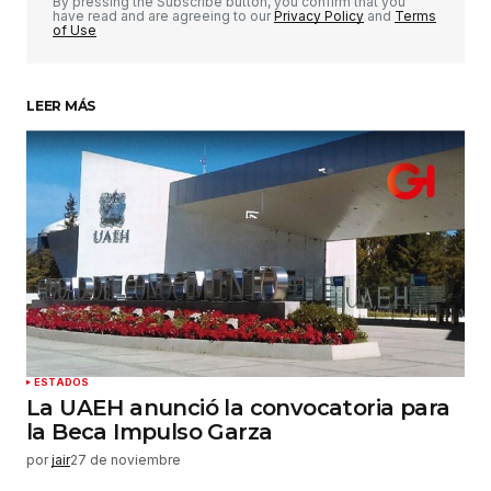
Comentario
*
By pressing the Subscribe button, you confirm that you
have read and are agreeing to our
Privacy Policy
and
Terms
of Use
LEER MÁS
Su nombre
*
Tu correo electrónico
*
Guardar mi nombre, correo electrónico y sitio
web en este navegador para la próxima vez que
haga un comentario.
Enviar comentario
ESTADOS
La UAEH anunció la convocatoria para
la Beca Impulso Garza
por
jair
27 de noviembre