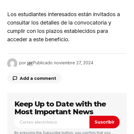
Los estudiantes interesados están invitados a
consultar los detalles de la convocatoria y
cumplir con los plazos establecidos para
acceder a este beneficio.
por
jair
Publicado
noviembre 27, 2024
Add a comment
Keep Up to Date with the
Tu dirección de correo electrónico no será
publicada.
Los campos obligatorios están
Most Important News
marcados con
*
Suscribir
Comentario
*
By pressing the Subscribe button, you confirm that you