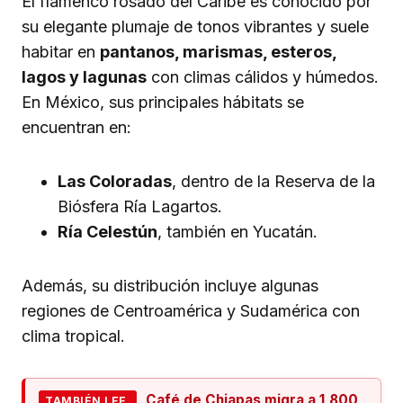
El flamenco rosado del Caribe es conocido por
su elegante plumaje de tonos vibrantes y suele
habitar en
pantanos, marismas, esteros,
lagos y lagunas
con climas cálidos y húmedos.
En México, sus principales hábitats se
encuentran en:
Las Coloradas
, dentro de la Reserva de la
Biósfera Ría Lagartos.
Ría Celestún
, también en Yucatán.
Además, su distribución incluye algunas
regiones de Centroamérica y Sudamérica con
clima tropical.
Café de Chiapas migra a 1,800
TAMBIÉN LEE.