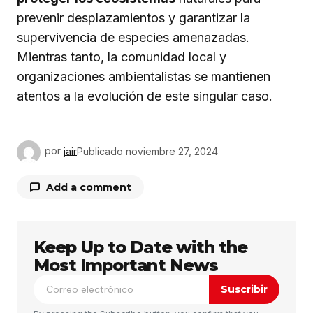
prevenir desplazamientos y garantizar la
supervivencia de especies amenazadas.
Mientras tanto, la comunidad local y
organizaciones ambientalistas se mantienen
atentos a la evolución de este singular caso.
por
jair
Publicado
noviembre 27, 2024
Add a comment
Keep Up to Date with the
Tu dirección de correo electrónico no será
publicada.
Los campos obligatorios están
Most Important News
marcados con
*
Suscribir