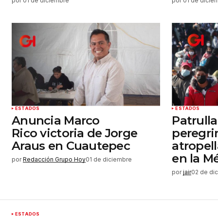
por
01 de diciembre
por
01 de dicie
ESTADOS
ESTADOS
Anuncia Marco
Patrulla
Rico victoria de Jorge
peregri
Araus en Cuautepec
atropel
en la M
por
Redacción Grupo Hoy
01 de diciembre
por
jair
02 de di
ESTADOS