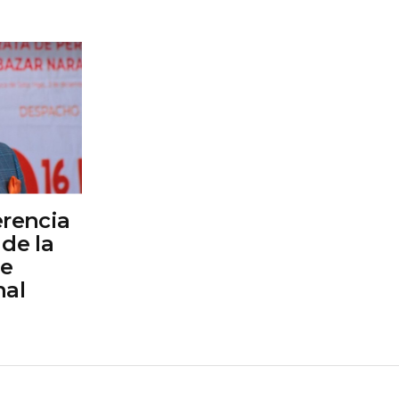
erencia
de la
de
nal