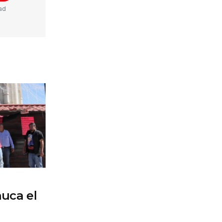
ad
uca el