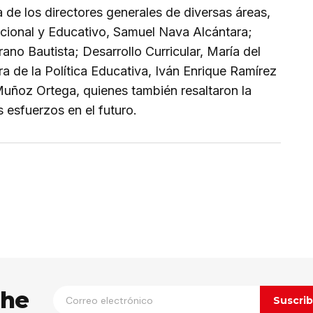
 de los directores generales de diversas áreas,
onal y Educativo, Samuel Nava Alcántara;
ano Bautista; Desarrollo Curricular, María del
 de la Política Educativa, Iván Enrique Ramírez
Muñoz Ortega, quienes también resaltaron la
 esfuerzos en el futuro.
ico no será publicada.
Los campos
n
*
the
Suscrib