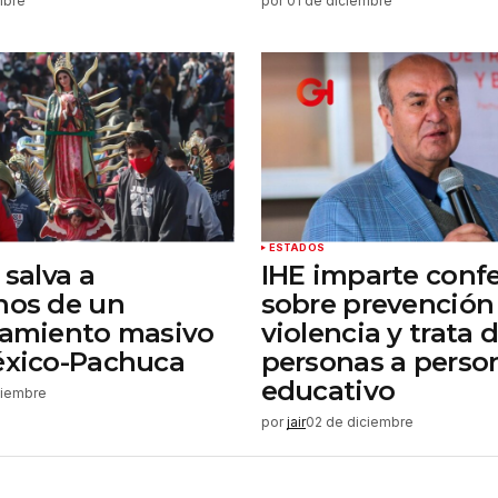
mbre
por
01 de diciembre
ESTADOS
 salva a
IHE imparte conf
nos de un
sobre prevención 
lamiento masivo
violencia y trata 
éxico-Pachuca
personas a perso
educativo
ciembre
por
jair
02 de diciembre