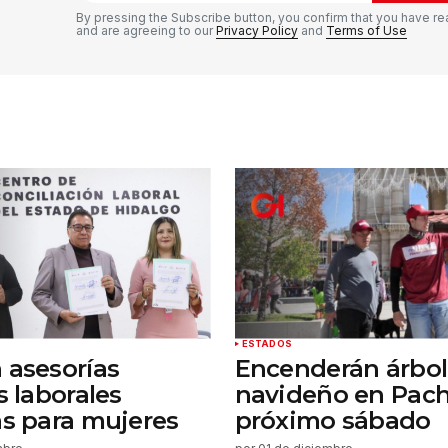
By pressing the Subscribe button, you confirm that you have re
and are agreeing to our
Privacy Policy
and
Terms of Use
Tu correo electrónico
*
rónico
a la
rio.
ESTADOS
 asesorías
Encenderán árbol
s laborales
navideño en Pach
as para mujeres
próximo sábado