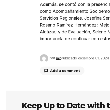
Además, se contó con la presencia
como Acompañamiento Socioemoci
Servicios Regionales, Josefina Serr
Rosario Ramírez Hernández; Mejora
Alcázar; y de Evaluación, Selene 
importancia de continuar con estos
por
jair
Publicado
diciembre 01, 2024
Add a comment
Tu dirección de correo electrón
obligatorios están marcados co
Keep Up to Date with 