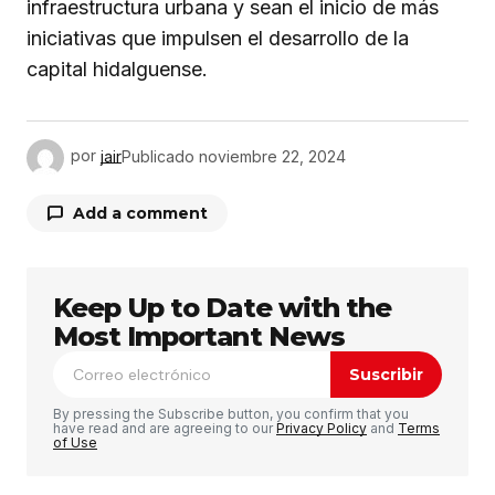
infraestructura urbana y sean el inicio de más
iniciativas que impulsen el desarrollo de la
capital hidalguense.
por
jair
Publicado
noviembre 22, 2024
Add a comment
Keep Up to Date with the
Tu dirección de correo electrónico no será
publicada.
Los campos obligatorios están
Most Important News
marcados con
*
Suscribir
Comentario
*
By pressing the Subscribe button, you confirm that you
have read and are agreeing to our
Privacy Policy
and
Terms
of Use