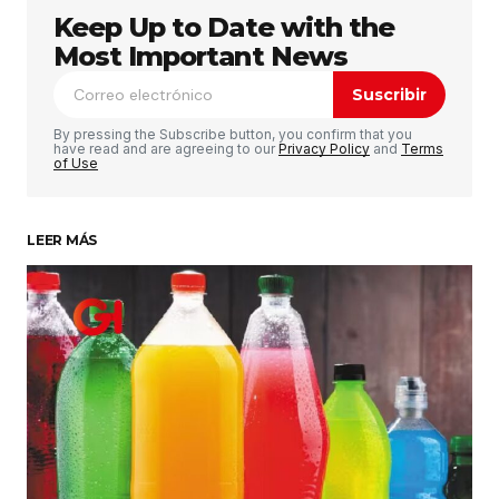
Keep Up to Date with the
Tu dirección de correo electrónico no será
publicada.
Los campos obligatorios están
Most Important News
marcados con
*
Suscribir
Comentario
*
By pressing the Subscribe button, you confirm that you
have read and are agreeing to our
Privacy Policy
and
Terms
of Use
LEER MÁS
Su nombre
*
Tu correo electrónico
*
Guardar mi nombre, correo electrónico y sitio
web en este navegador para la próxima vez que
haga un comentario.