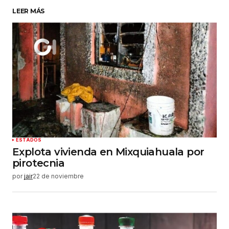
LEER MÁS
Su nombre
*
Tu correo electrónico
*
Guardar mi nombre, correo electrónico y sitio
web en este navegador para la próxima vez que
haga un comentario.
Enviar comentario
ESTADOS
Explota vivienda en Mixquiahuala por
pirotecnia
por
jair
22 de noviembre