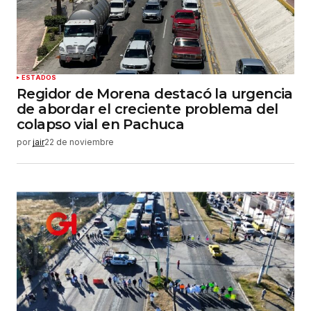
Guardar mi nombre, correo electrónico y sitio
web en este navegador para la próxima vez que
haga un comentario.
Enviar comentario
ESTADOS
Regidor de Morena destacó la urgencia
de abordar el creciente problema del
colapso vial en Pachuca
por
jair
22 de noviembre