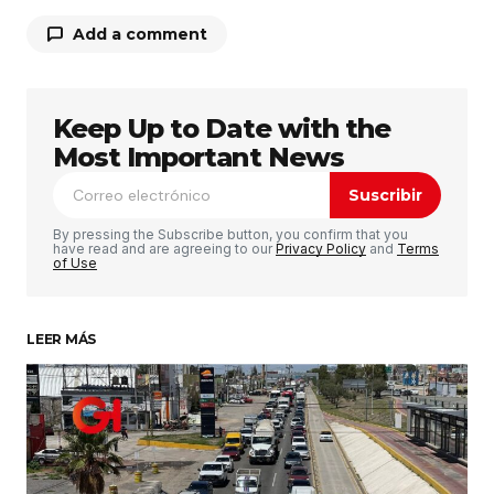
Add a comment
Keep Up to Date with the
Tu dirección de correo electrónico no será
publicada.
Los campos obligatorios están
Most Important News
marcados con
*
Suscribir
Comentario
*
By pressing the Subscribe button, you confirm that you
have read and are agreeing to our
Privacy Policy
and
Terms
of Use
LEER MÁS
Su nombre
*
Tu correo electrónico
*