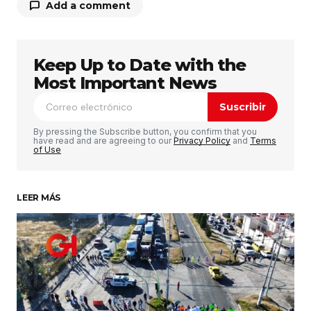
Add a comment
Keep Up to Date with the
Tu dirección de correo electrónico no será
publicada.
Los campos obligatorios están
Most Important News
marcados con
*
Suscribir
Comentario
*
By pressing the Subscribe button, you confirm that you
have read and are agreeing to our
Privacy Policy
and
Terms
of Use
LEER MÁS
Su nombre
*
Tu correo electrónico
*
Guardar mi nombre, correo electrónico y sitio
web en este navegador para la próxima vez que