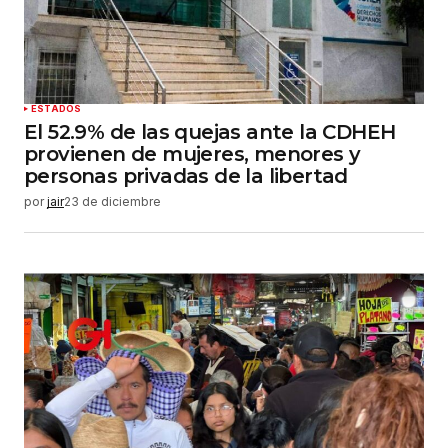
Guardar mi nombre, correo electrónico y sitio
web en este navegador para la próxima vez que
haga un comentario.
Enviar comentario
ESTADOS
El 52.9% de las quejas ante la CDHEH
provienen de mujeres, menores y
personas privadas de la libertad
por
jair
23 de diciembre