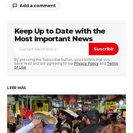
Add a comment
Keep Up to Date with the
Tu dirección de correo electrónico no será
publicada.
Los campos obligatorios están
Most Important News
marcados con
*
Suscribir
Comentario
*
By pressing the Subscribe button, you confirm that you
have read and are agreeing to our
Privacy Policy
and
Terms
of Use
LEER MÁS
Su nombre
*
Tu correo electrónico
*
Guardar mi nombre, correo electrónico y sitio