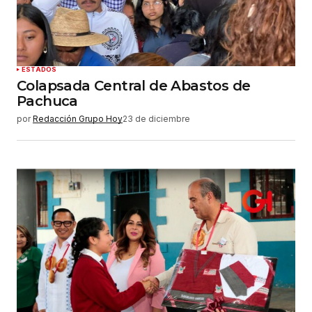
web en este navegador para la próxima vez que
haga un comentario.
Enviar comentario
ESTADOS
Colapsada Central de Abastos de
Pachuca
por
Redacción Grupo Hoy
23 de diciembre