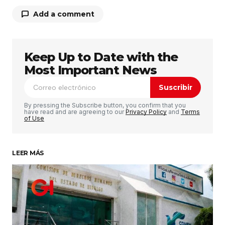
Add a comment
Keep Up to Date with the
Tu dirección de correo electrónico no será
publicada.
Los campos obligatorios están
Most Important News
marcados con
*
Suscribir
Comentario
*
By pressing the Subscribe button, you confirm that you
have read and are agreeing to our
Privacy Policy
and
Terms
of Use
LEER MÁS
Su nombre
*
Tu correo electrónico
*