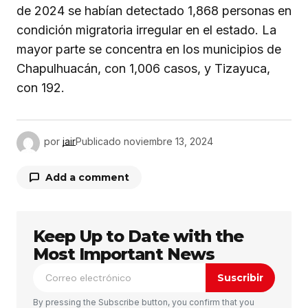
de 2024 se habían detectado 1,868 personas en
condición migratoria irregular en el estado. La
mayor parte se concentra en los municipios de
Chapulhuacán, con 1,006 casos, y Tizayuca,
con 192.
por
jair
Publicado
noviembre 13, 2024
Add a comment
Keep Up to Date with the
Tu dirección de correo electrónico no será
publicada.
Los campos obligatorios están
Most Important News
marcados con
*
Suscribir
Comentario
*
By pressing the Subscribe button, you confirm that you