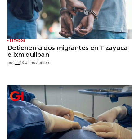
Guardar mi nombre, correo electrónico y sitio
web en este navegador para la próxima vez que
haga un comentario.
Enviar comentario
ESTADOS
Detienen a dos migrantes en Tizayuca
e Ixmiquilpan
por
jair
13 de noviembre