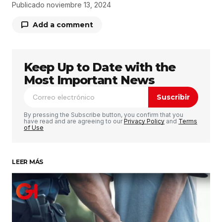
Publicado
noviembre 13, 2024
Add a comment
Keep Up to Date with the
Tu dirección de correo electrónico no será
publicada.
Los campos obligatorios están
Most Important News
marcados con
*
Suscribir
Comentario
*
By pressing the Subscribe button, you confirm that you
have read and are agreeing to our
Privacy Policy
and
Terms
of Use
LEER MÁS
Su nombre
*
Tu correo electrónico
*