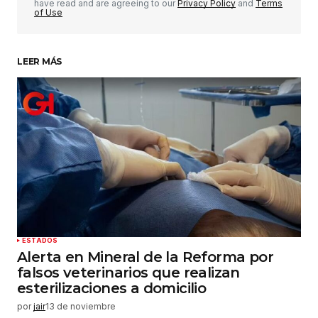
have read and are agreeing to our
Privacy Policy
and
Terms
of Use
LEER MÁS
Su nombre
*
Tu correo electrónico
*
Guardar mi nombre, correo electrónico y sitio
web en este navegador para la próxima vez que
haga un comentario.
Enviar comentario
ESTADOS
Alerta en Mineral de la Reforma por
falsos veterinarios que realizan
esterilizaciones a domicilio
por
jair
13 de noviembre