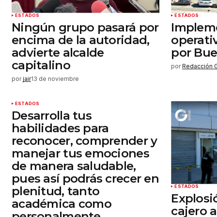
ESTADOS
ESTADOS
Ningún grupo pasará por
Implem
encima de la autoridad,
operati
advierte alcalde
por Bue
capitalino
por
Redacción 
por
jair
13 de noviembre
ESTADOS
Desarrolla tus
habilidades para
reconocer, comprender y
manejar tus emociones
de manera saludable,
pues así podrás crecer en
ESTADOS
plenitud, tanto
Explosi
académica como
cajero 
personalmente