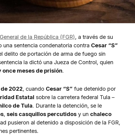
 General de la República (FGR)
, a través de su
o una sentencia condenatoria contra
Cesar “S”
l delito de portación de arma de fuego sin
 sentencia la dictó una Jueza de Control, quien
y once meses de prisión
.
 de 2022
, cuando
Cesar “S”
fue detenido por
ridad Estatal
sobre la carretera federal Tula –
ilco de Tula
. Durante la detención, se le
os
,
seis casquillos percutidos
y un
chaleco
ad pusieron al detenido a disposición de la FGR,
nes pertinentes.