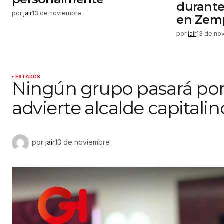
durante
por
jair
13 de noviembre
en Zem
por
jair
13 de no
ESTADOS
Ningún grupo pasará por 
advierte alcalde capitalin
por
jair
13 de noviembre