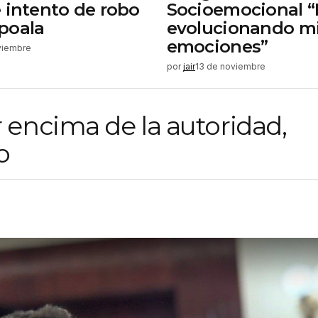
 intento de robo
Socioemocional “
poala
evolucionando m
emociones”
viembre
por
jair
13 de noviembre
encima de la autoridad,
o