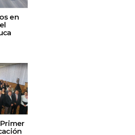
dos en
el
uca
 Primer
cación