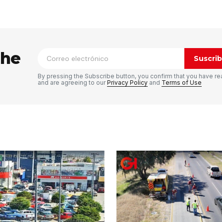
ico no será publicada.
Los campos
n
*
the
Suscrib
By pressing the Subscribe button, you confirm that you have re
and are agreeing to our
Privacy Policy
and
Terms of Use
Tu correo electrónico
*
rónico
a la
rio.