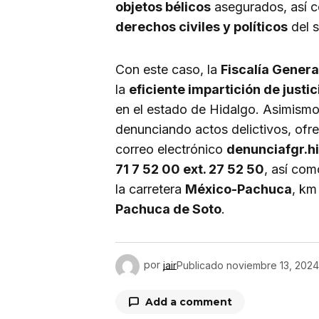
objetos bélicos
asegurados, así 
derechos civiles y políticos
del 
Con este caso, la
Fiscalía Genera
la
eficiente impartición de justic
en el estado de Hidalgo. Asimismo,
denunciando actos delictivos, ofr
correo electrónico
denunciafgr.h
71 7 52 00 ext. 27 52 50
, así com
la carretera
México-Pachuca
, km
Pachuca de Soto
.
por
jair
Publicado
noviembre 13, 2024
Add a comment