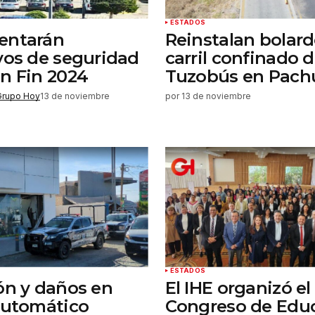
ESTADOS
entarán
Reinstalan bolar
vos de seguridad
carril confinado d
n Fin 2024
Tuzobús en Pach
Grupo Hoy
13 de noviembre
por
13 de noviembre
ESTADOS
ón y daños en
El IHE organizó el
automático
Congreso de Edu