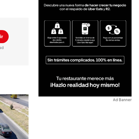
ir
ad
Ad Banner