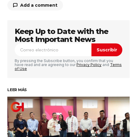
Add a comment
Keep Up to Date with the
Tu dirección de correo electrónico no será
publicada.
Los campos obligatorios están
Most Important News
marcados con
*
Suscribir
Comentario
*
By pressing the Subscribe button, you confirm that you
have read and are agreeing to our
Privacy Policy
and
Terms
of Use
LEER MÁS
Su nombre
*
Tu correo electrónico
*
Guardar mi nombre, correo electrónico y sitio