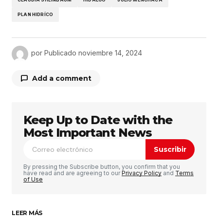
PLAN HIDRÍCO
por
Publicado
noviembre 14, 2024
Add a comment
Keep Up to Date with the
Tu dirección de correo electrónico no será
publicada.
Los campos obligatorios están
Most Important News
marcados con
*
Suscribir
Comentario
*
By pressing the Subscribe button, you confirm that you
have read and are agreeing to our
Privacy Policy
and
Terms
of Use
LEER MÁS