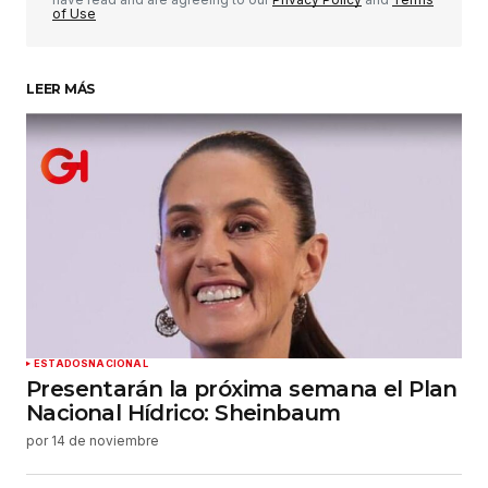
of Use
LEER MÁS
Su nombre
*
Tu correo electrónico
*
Guardar mi nombre, correo electrónico y sitio
web en este navegador para la próxima vez que
haga un comentario.
Enviar comentario
ESTADOS
NACIONAL
Presentarán la próxima semana el Plan
Nacional Hídrico: Sheinbaum
por
14 de noviembre