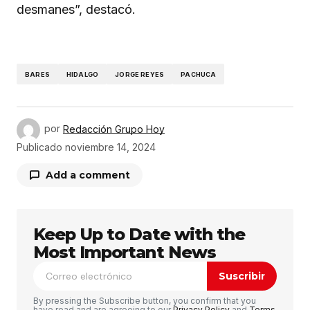
desmanes”, destacó.
BARES
HIDALGO
JORGE REYES
PACHUCA
por
Redacción Grupo Hoy
Publicado
noviembre 14, 2024
Add a comment
Keep Up to Date with the
Tu dirección de correo electrónico no será
publicada.
Los campos obligatorios están
Most Important News
marcados con
*
Suscribir
Comentario
*
By pressing the Subscribe button, you confirm that you
have read and are agreeing to our
Privacy Policy
and
Terms