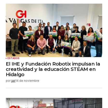
Su nombre
*
Tu correo electrónico
*
Guardar mi nombre, correo electrónico y sitio
web en este navegador para la próxima vez que
haga un comentario.
Enviar comentario
ESTADOS
El IHE y Fundación Robotix impulsan la
creatividad y la educación STEAM en
Hidalgo
por
jair
14 de noviembre