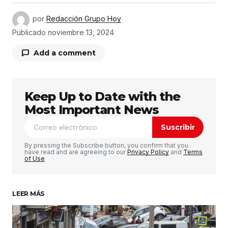
por
Redacción Grupo Hoy
Publicado
noviembre 13, 2024
Add a comment
Keep Up to Date with the
Tu dirección de correo electrónico no será
publicada.
Los campos obligatorios están
Most Important News
marcados con
*
Suscribir
Comentario
*
By pressing the Subscribe button, you confirm that you
have read and are agreeing to our
Privacy Policy
and
Terms
of Use
LEER MÁS
Su nombre
*