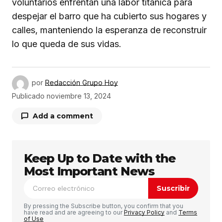
voluntarios enfrentan una labor titánica para
despejar el barro que ha cubierto sus hogares y
calles, manteniendo la esperanza de reconstruir
lo que queda de sus vidas.
por
Redacción Grupo Hoy
Publicado
noviembre 13, 2024
Add a comment
Keep Up to Date with the
Tu dirección de correo electrónico no será
publicada.
Los campos obligatorios están
Most Important News
marcados con
*
Suscribir
Comentario
*
By pressing the Subscribe button, you confirm that you
have read and are agreeing to our
Privacy Policy
and
Terms
of Use