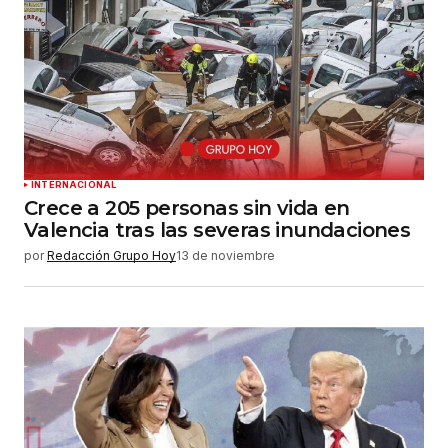
Tu correo electrónico
*
Guardar mi nombre, correo electrónico y sitio
web en este navegador para la próxima vez que
haga un comentario.
Enviar comentario
INTERNACIONAL
Crece a 205 personas sin vida en
Valencia tras las severas inundaciones
por
Redacción Grupo Hoy
13 de noviembre