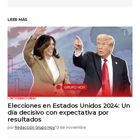
LEER MÁS
Su nombre
*
Tu correo electrónico
*
Guardar mi nombre, correo electrónico y sitio
web en este navegador para la próxima vez que
haga un comentario.
Enviar comentario
INTERNACIONAL
Elecciones en Estados Unidos 2024: Un
día decisivo con expectativa por
resultados
por
Redacción Grupo Hoy
13 de noviembre