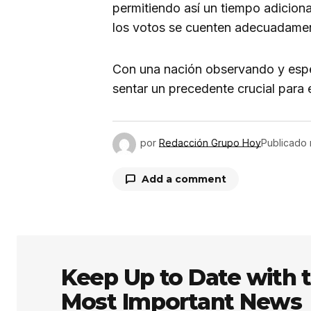
permitiendo así un tiempo adiciona
los votos se cuenten adecuadame
Con una nación observando y esper
sentar un precedente crucial para 
por
Redacción Grupo Hoy
Publicado
Add a comment
Tu dirección de correo electrón
obligatorios están marcados co
Keep Up to Date with 
Most Important News
Comentario
*