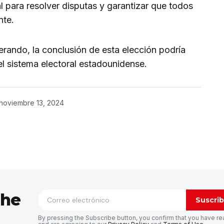
l para resolver disputas y garantizar que todos
nte.
ando, la conclusión de esta elección podría
el sistema electoral estadounidense.
noviembre 13, 2024
ico no será publicada.
Los campos
n
*
the
Suscrib
By pressing the Subscribe button, you confirm that you have re