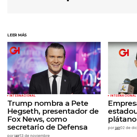
Su nombre
*
LEER MÁS
Guardar mi nombre, correo elect
y sitio web en este navegador par
próxima vez que haga un comenta
Enviar comentario
INTERNACIONAL
INTERNACIONAL
Trump nombra a Pete
Empresa
Hegseth, presentador de
estado
Fox News, como
plátano
secretario de Defensa
por
jair
02 de di
por
jair
13 de noviembre