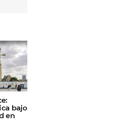
e:
ica bajo
d en