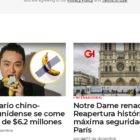
and are agreeing to our
Privacy Policy
and
Terms of Use
Tu correo electrónico
*
rónico
a la
rio.
INTERNACIONAL
rio chino-
Notre Dame renac
unidense se come
Reapertura histór
 de $6.2 millones
máxima segurida
París
ciembre
por
jair
02 de diciembre