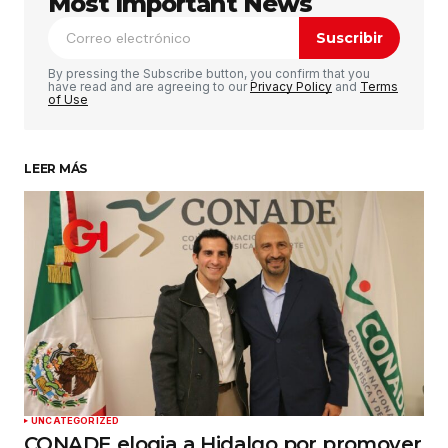
Most Important News
marcados con
*
Suscribir
Comentario
*
By pressing the Subscribe button, you confirm that you
have read and are agreeing to our
Privacy Policy
and
Terms
of Use
LEER MÁS
Su nombre
*
Tu correo electrónico
*
Guardar mi nombre, correo electrónico y sitio
web en este navegador para la próxima vez que
haga un comentario.
Enviar comentario
UNCATEGORIZED
CONADE elogia a Hidalgo por promover