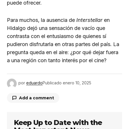
puede ofrecer.
Para muchos, la ausencia de
Interstellar
en
Hidalgo dejó una sensación de vacío que
contrasta con el entusiasmo de quienes sí
pudieron disfrutarla en otras partes del país. La
pregunta queda en el aire: ¿por qué dejar fuera
a una región con tanto interés por el cine?
por
eduardo
Publicado
enero 10, 2025
Add a comment
Keep Up to Date with the
Tu dirección de correo electrónico no será
publicada.
Los campos obligatorios están