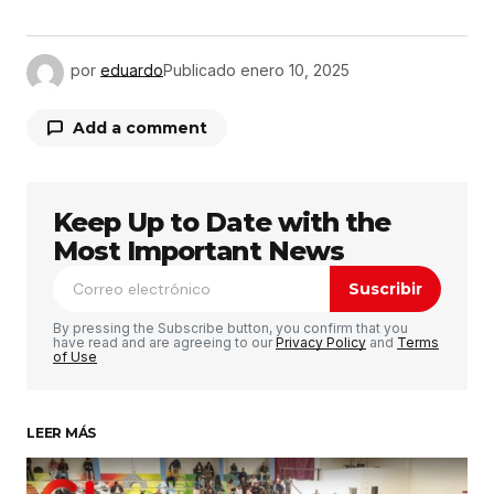
por
eduardo
Publicado
enero 10, 2025
Add a comment
Keep Up to Date with the
Tu dirección de correo electrónico no será
publicada.
Los campos obligatorios están
Most Important News
marcados con
*
Suscribir
Comentario
*
By pressing the Subscribe button, you confirm that you
have read and are agreeing to our
Privacy Policy
and
Terms
of Use
LEER MÁS
Su nombre
*