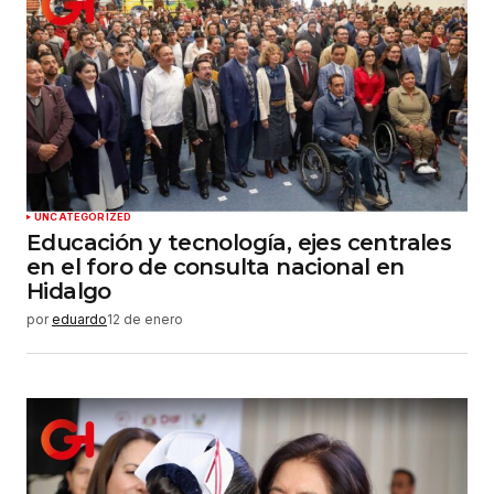
Tu correo electrónico
*
Guardar mi nombre, correo electrónico y sitio
web en este navegador para la próxima vez que
haga un comentario.
Enviar comentario
UNCATEGORIZED
Educación y tecnología, ejes centrales
en el foro de consulta nacional en
Hidalgo
por
eduardo
12 de enero