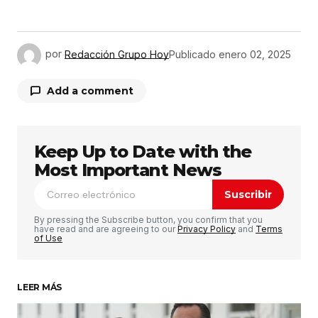
por
Redacción Grupo Hoy
Publicado
enero 02, 2025
Add a comment
Keep Up to Date with the
Tu dirección de correo electrónico no será
publicada.
Los campos obligatorios están
Most Important News
marcados con
*
Suscribir
Comentario
*
By pressing the Subscribe button, you confirm that you
have read and are agreeing to our
Privacy Policy
and
Terms
of Use
LEER MÁS
Su nombre
*