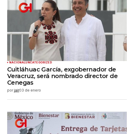
Tu correo electrónico
*
Guardar mi nombre, correo electrónico y sitio
web en este navegador para la próxima vez que
haga un comentario.
Enviar comentario
NACIONAL
UNCATEGORIZED
Cuitláhuac García, exgobernador de
Veracruz, será nombrado director de
Cenegas
por
jair
03 de enero