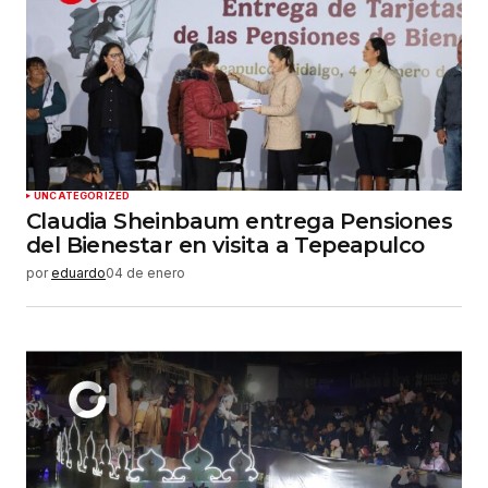
Tu correo electrónico
*
Guardar mi nombre, correo electrónico y sitio
web en este navegador para la próxima vez que
haga un comentario.
Enviar comentario
UNCATEGORIZED
Claudia Sheinbaum entrega Pensiones
del Bienestar en visita a Tepeapulco
por
eduardo
04 de enero