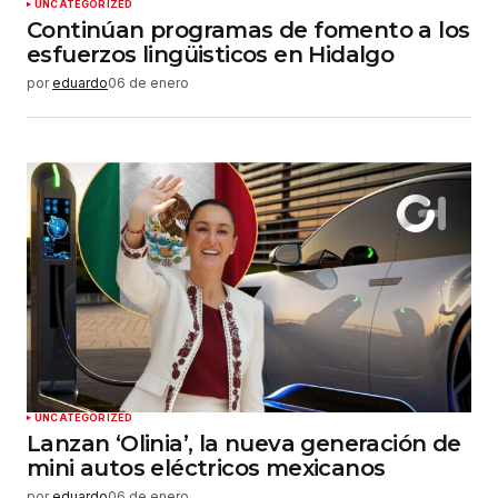
UNCATEGORIZED
Continúan programas de fomento a los
esfuerzos lingüisticos en Hidalgo
por
eduardo
06 de enero
UNCATEGORIZED
Lanzan ‘Olinia’, la nueva generación de
mini autos eléctricos mexicanos
por
eduardo
06 de enero