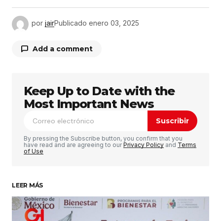
por
jair
Publicado
enero 03, 2025
Add a comment
Keep Up to Date with the
Tu dirección de correo electrónico no será
publicada.
Los campos obligatorios están
Most Important News
marcados con
*
Suscribir
Comentario
*
By pressing the Subscribe button, you confirm that you
have read and are agreeing to our
Privacy Policy
and
Terms
of Use
LEER MÁS
Su nombre
*