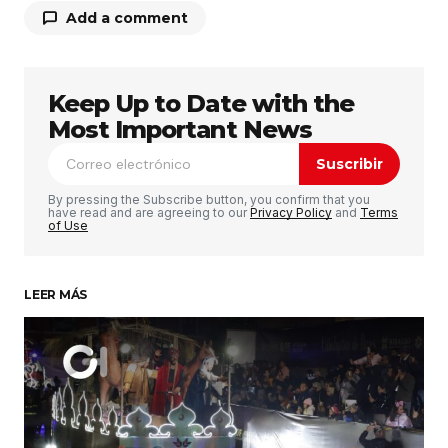
Add a comment
Keep Up to Date with the
Tu dirección de correo electrónico no será
publicada.
Los campos obligatorios están
Most Important News
marcados con
*
Suscribir
Comentario
*
By pressing the Subscribe button, you confirm that you
have read and are agreeing to our
Privacy Policy
and
Terms
of Use
LEER MÁS
Su nombre
*
Tu correo electrónico
*
Guardar mi nombre, correo electrónico y sitio