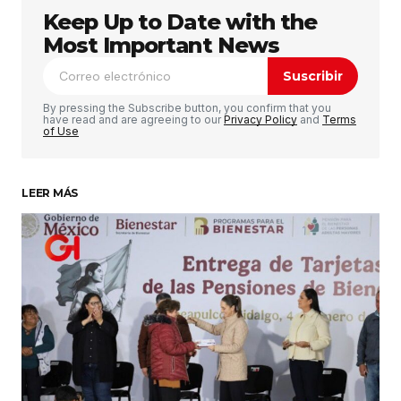
Keep Up to Date with the
Tu dirección de correo electrónico no será
publicada.
Los campos obligatorios están
Most Important News
marcados con
*
Suscribir
Comentario
*
By pressing the Subscribe button, you confirm that you
have read and are agreeing to our
Privacy Policy
and
Terms
of Use
LEER MÁS
Su nombre
*
Tu correo electrónico
*
Guardar mi nombre, correo electrónico y sitio
web en este navegador para la próxima vez que
haga un comentario.