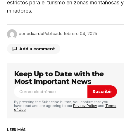
estrictos para el turismo en zonas montañosas y
miradores.
por
eduardo
Publicado
febrero 04, 2025
Add a comment
Keep Up to Date with the
Tu dirección de correo electrónico no será
publicada.
Los campos obligatorios están
Most Important News
marcados con
*
Suscribir
Comentario
*
By pressing the Subscribe button, you confirm that you
have read and are agreeing to our
Privacy Policy
and
Terms
of Use
LEER MÁS