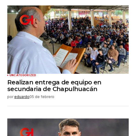
Su nombre
*
Tu correo electrónico
*
Guardar mi nombre, correo electrónico y sitio
web en este navegador para la próxima vez que
haga un comentario.
Enviar comentario
UNCATEGORIZED
Realizan entrega de equipo en
secundaria de Chapulhuacán
por
eduardo
05 de febrero