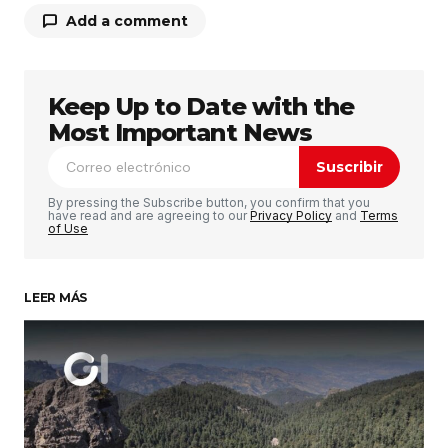
Add a comment
Keep Up to Date with the
Tu dirección de correo electrónico no será
publicada.
Los campos obligatorios están
Most Important News
marcados con
*
Suscribir
Comentario
*
By pressing the Subscribe button, you confirm that you
have read and are agreeing to our
Privacy Policy
and
Terms
of Use
LEER MÁS
Su nombre
*
Tu correo electrónico
*
Guardar mi nombre, correo electrónico y sitio