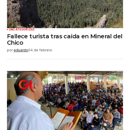
web en este navegador para la próxima vez que
haga un comentario.
Enviar comentario
UNCATEGORIZED
Fallece turista tras caída en Mineral del
Chico
por
eduardo
04 de febrero