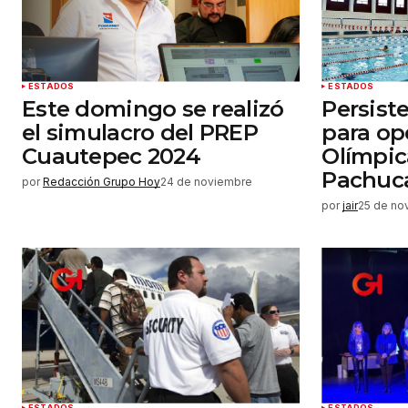
Enviar comentario
ESTADOS
ESTADOS
Este domingo se realizó
Persist
el simulacro del PREP
para op
Cuautepec 2024
Olímpic
Pachuc
por
Redacción Grupo Hoy
24 de noviembre
por
jair
25 de no
ESTADOS
ESTADOS