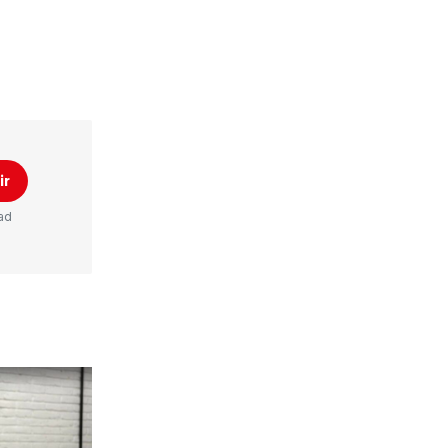
ir
ad