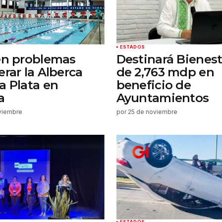
ESTADOS
en problemas
Destinará Bienes
erar la Alberca
de 2,763 mdp en
a Plata en
beneficio de
a
Ayuntamientos
viembre
por
25 de noviembre
ESTADOS