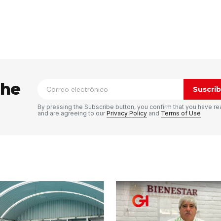
ico no será publicada.
Los campos
n
*
the
Suscrib
By pressing the Subscribe button, you confirm that you have re
and are agreeing to our
Privacy Policy
and
Terms of Use
Tu correo electrónico
*
rónico
a la
rio.