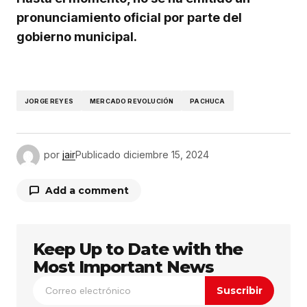
pronunciamiento oficial por parte del
gobierno municipal.
JORGE REYES
MERCADO REVOLUCIÓN
PACHUCA
por
jair
Publicado
diciembre 15, 2024
Add a comment
Keep Up to Date with the
Tu dirección de correo electrónico no será
publicada.
Los campos obligatorios están
Most Important News
marcados con
*
Suscribir