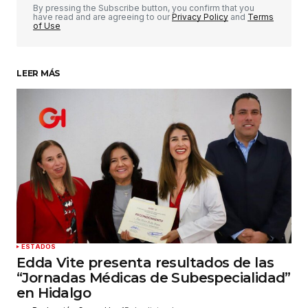
Comentario
*
By pressing the Subscribe button, you confirm that you
have read and are agreeing to our
Privacy Policy
and
Terms
of Use
LEER MÁS
Su nombre
*
Tu correo electrónico
*
Guardar mi nombre, correo electrónico y sitio
web en este navegador para la próxima vez que
haga un comentario.
Enviar comentario
ESTADOS
Edda Vite presenta resultados de las
“Jornadas Médicas de Subespecialidad”
en Hidalgo