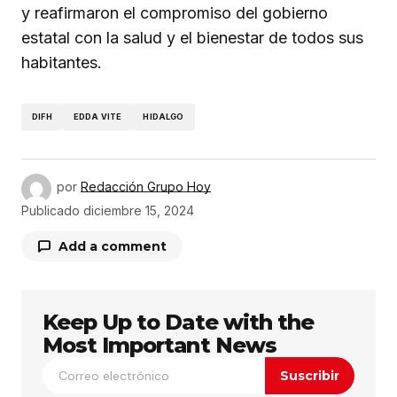
y reafirmaron el compromiso del gobierno
estatal con la salud y el bienestar de todos sus
habitantes.
DIFH
EDDA VITE
HIDALGO
por
Redacción Grupo Hoy
Publicado
diciembre 15, 2024
Add a comment
Keep Up to Date with the
Tu dirección de correo electrónico no será
publicada.
Los campos obligatorios están
Most Important News
marcados con
*
Suscribir