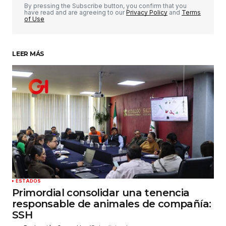
Comentario
*
By pressing the Subscribe button, you confirm that you
have read and are agreeing to our
Privacy Policy
and
Terms
of Use
LEER MÁS
Su nombre
*
Tu correo electrónico
*
Guardar mi nombre, correo electrónico y sitio
web en este navegador para la próxima vez que
haga un comentario.
Enviar comentario
ESTADOS
Primordial consolidar una tenencia
responsable de animales de compañía:
SSH