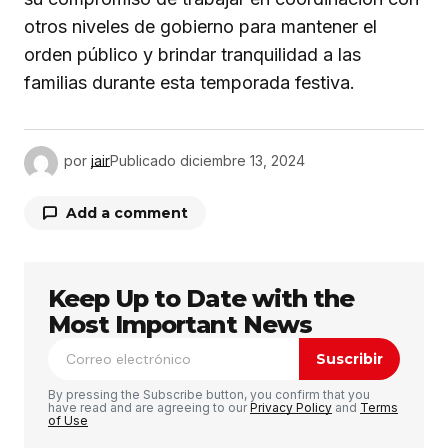
otros niveles de gobierno para mantener el
orden público y brindar tranquilidad a las
familias durante esta temporada festiva.
por
jair
Publicado
diciembre 13, 2024
Add a comment
Keep Up to Date with the
Tu dirección de correo electrónico no será
publicada.
Los campos obligatorios están
Most Important News
marcados con
*
Suscribir
Comentario
*
By pressing the Subscribe button, you confirm that you
have read and are agreeing to our
Privacy Policy
and
Terms
of Use