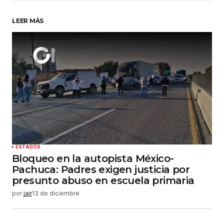
LEER MÁS
Su nombre
*
Tu correo electrónico
*
Guardar mi nombre, correo electrónico y sitio
web en este navegador para la próxima vez que
haga un comentario.
Enviar comentario
ESTADOS
Bloqueo en la autopista México-
Pachuca: Padres exigen justicia por
presunto abuso en escuela primaria
por
jair
13 de diciembre