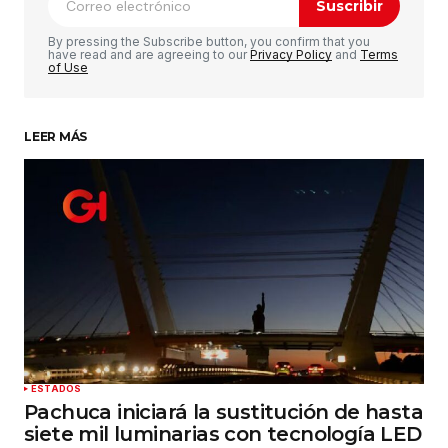
Suscribir
Comentario
*
By pressing the Subscribe button, you confirm that you
have read and are agreeing to our
Privacy Policy
and
Terms
of Use
LEER MÁS
Su nombre
*
Tu correo electrónico
*
Guardar mi nombre, correo electrónico y sitio
web en este navegador para la próxima vez que
haga un comentario.
Enviar comentario
ESTADOS
Pachuca iniciará la sustitución de hasta
siete mil luminarias con tecnología LED