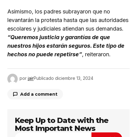
Asimismo, los padres subrayaron que no
levantarán la protesta hasta que las autoridades
escolares y judiciales atiendan sus demandas.
“Queremos justicia y garantías de que
nuestros hijos estarán seguros. Este tipo de
hechos no puede repetirse”
, reiteraron.
por
jair
Publicado
diciembre 13, 2024
Add a comment
Keep Up to Date with the
Tu dirección de correo electrónico no será
publicada.
Los campos obligatorios están
Most Important News
marcados con
*