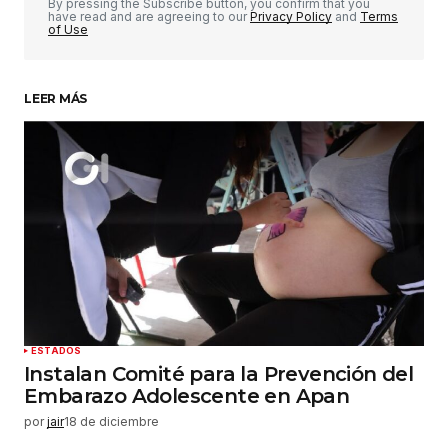
Comentario
*
By pressing the Subscribe button, you confirm that you
have read and are agreeing to our
Privacy Policy
and
Terms
of Use
LEER MÁS
Su nombre
*
Tu correo electrónico
*
Guardar mi nombre, correo electrónico y sitio
web en este navegador para la próxima vez que
haga un comentario.
Enviar comentario
ESTADOS
Instalan Comité para la Prevención del
Embarazo Adolescente en Apan
por
jair
18 de diciembre