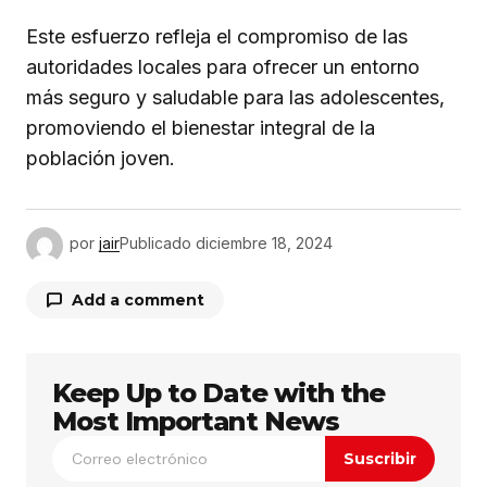
Este esfuerzo refleja el compromiso de las
autoridades locales para ofrecer un entorno
más seguro y saludable para las adolescentes,
promoviendo el bienestar integral de la
población joven.
por
jair
Publicado
diciembre 18, 2024
Add a comment
Keep Up to Date with the
Tu dirección de correo electrónico no será
publicada.
Los campos obligatorios están
Most Important News
marcados con
*
Suscribir