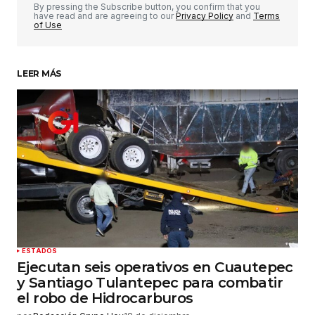
Comentario
*
By pressing the Subscribe button, you confirm that you
have read and are agreeing to our
Privacy Policy
and
Terms
of Use
LEER MÁS
Su nombre
*
Tu correo electrónico
*
Guardar mi nombre, correo electrónico y sitio
web en este navegador para la próxima vez que
haga un comentario.
Enviar comentario
ESTADOS
Ejecutan seis operativos en Cuautepec
y Santiago Tulantepec para combatir
el robo de Hidrocarburos