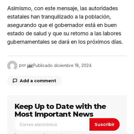
Asimismo, con este mensaje, las autoridades
estatales han tranquilizado a la población,
asegurando que el gobernador está en buen
estado de salud y que su retorno a las labores
gubernamentales se dará en los próximos días.
por
jair
Publicado
diciembre 18, 2024
Add a comment
Keep Up to Date with the
Tu dirección de correo electrónico no será
publicada.
Los campos obligatorios están
Most Important News
marcados con
*
Suscribir