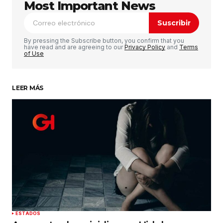
publicada.
Los campos obligatorios están
Most Important News
marcados con
*
Suscribir
Comentario
*
By pressing the Subscribe button, you confirm that you
have read and are agreeing to our
Privacy Policy
and
Terms
of Use
LEER MÁS
Su nombre
*
Tu correo electrónico
*
Guardar mi nombre, correo electrónico y sitio
web en este navegador para la próxima vez que
haga un comentario.
Enviar comentario
ESTADOS