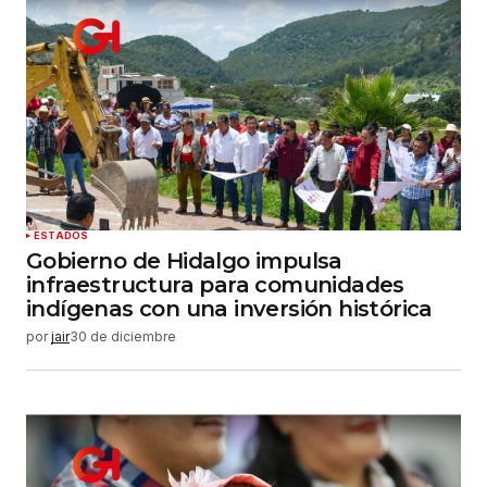
Tu correo electrónico
*
Guardar mi nombre, correo electrónico y sitio
web en este navegador para la próxima vez que
haga un comentario.
Enviar comentario
ESTADOS
Gobierno de Hidalgo impulsa
infraestructura para comunidades
indígenas con una inversión histórica
por
jair
30 de diciembre