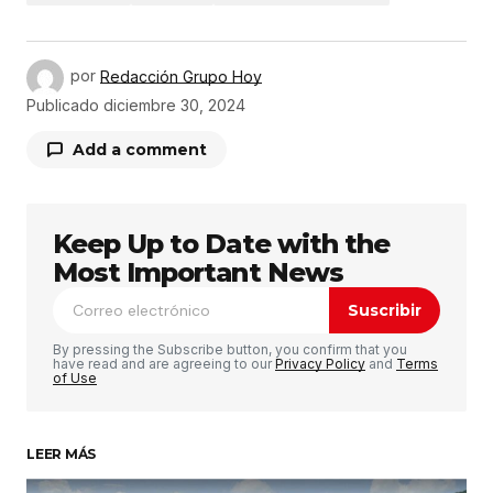
por
Redacción Grupo Hoy
Publicado
diciembre 30, 2024
Add a comment
Keep Up to Date with the
Tu dirección de correo electrónico no será
publicada.
Los campos obligatorios están
Most Important News
marcados con
*
Suscribir
Comentario
*
By pressing the Subscribe button, you confirm that you
have read and are agreeing to our
Privacy Policy
and
Terms
of Use
LEER MÁS
Su nombre
*