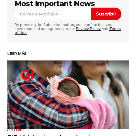
publicada.
Los campos obligatorios están
Most Important News
marcados con
*
Suscribir
Comentario
*
By pressing the Subscribe button, you confirm that you
have read and are agreeing to our
Privacy Policy
and
Terms
of Use
LEER MÁS
Su nombre
*
Tu correo electrónico
*
Guardar mi nombre, correo electrónico y sitio
web en este navegador para la próxima vez que
haga un comentario.
Enviar comentario
ESTADOS