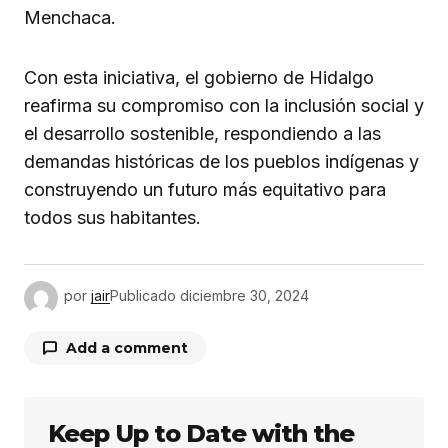
Menchaca.
Con esta iniciativa, el gobierno de Hidalgo
reafirma su compromiso con la inclusión social y
el desarrollo sostenible, respondiendo a las
demandas históricas de los pueblos indígenas y
construyendo un futuro más equitativo para
todos sus habitantes.
por
jair
Publicado
diciembre 30, 2024
Add a comment
Keep Up to Date with the
Tu dirección de correo electrónico no será