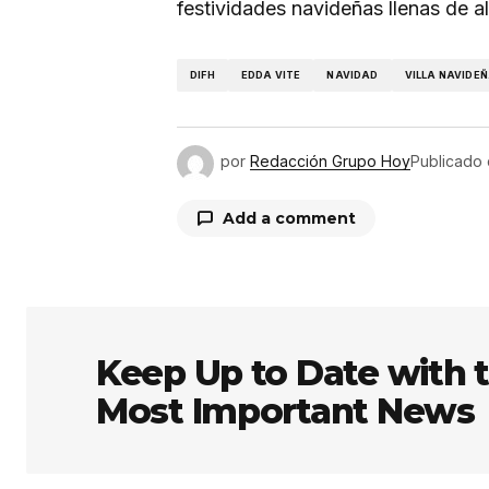
festividades navideñas llenas de al
DIFH
EDDA VITE
NAVIDAD
VILLA NAVIDE
por
Redacción Grupo Hoy
Publicado
Add a comment
Tu dirección de correo electrón
obligatorios están marcados co
Keep Up to Date with 
Most Important News
Comentario
*