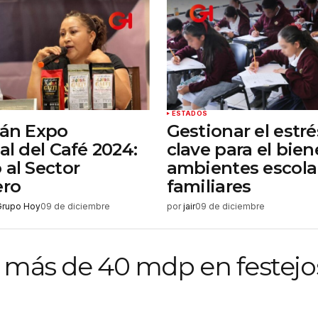
ESTADOS
rán Expo
Gestionar el estré
al del Café 2024:
clave para el bien
 al Sector
ambientes escola
ero
familiares
Grupo Hoy
09 de diciembre
por
jair
09 de diciembre
al más de 40 mdp en festejo