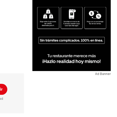
Ad Banner
ir
ad