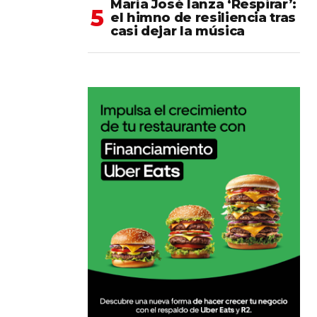
María José lanza ‘Respirar’:
el himno de resiliencia tras
casi dejar la música