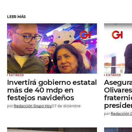
Su nombre
*
LEER MÁS
Guardar mi nombre, correo elect
y sitio web en este navegador par
próxima vez que haga un comenta
Enviar comentario
ESTADOS
ESTADOS
Invertirá gobierno estatal
Asegura
más de 40 mdp en
Olivare
festejos navideños
fratern
preside
por
Redacción Grupo Hoy
07 de diciembre
por
Redacción 