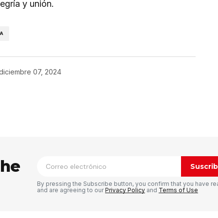
egría y unión.
ÑA
diciembre 07, 2024
ico no será publicada.
Los campos
n
*
the
Suscrib
By pressing the Subscribe button, you confirm that you have re
and are agreeing to our
Privacy Policy
and
Terms of Use