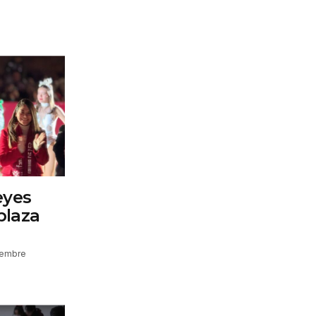
eyes
plaza
iembre