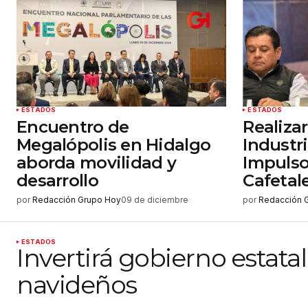
ESTADOS
ESTADOS
Encuentro de
Realiza
Megalópolis en Hidalgo
Industri
aborda movilidad y
Impulso
desarrollo
Cafetal
por
Redacción Grupo Hoy
09 de diciembre
por
Redacción 
ESTADOS
Invertirá gobierno estat
navideños