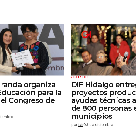
Tu correo electrónico
*
rónico
a la
rio.
ESTADOS
iranda organiza
DIF Hidalgo entr
Educación para la
proyectos produc
 el Congreso de
ayudas técnicas 
de 800 personas 
municipios
ciembre
por
jair
03 de diciembre