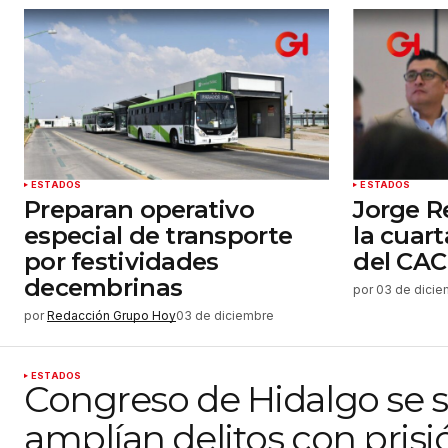
ESTADOS
ESTADOS
Preparan operativo
Jorge R
especial de transporte
la cuart
por festividades
del CA
decembrinas
por
03 de dici
por
Redacción Grupo Hoy
03 de diciembre
ESTADOS
Congreso de Hidalgo se su
amplían delitos con prisi