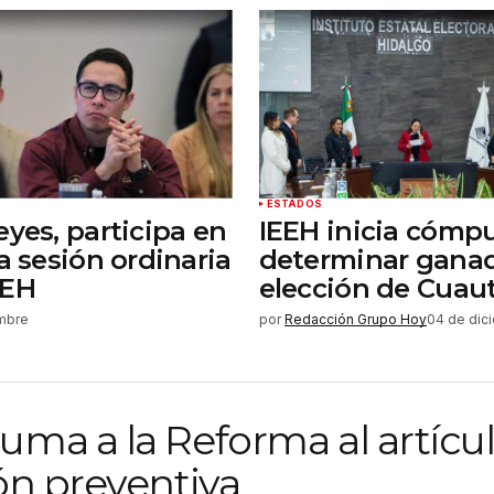
ESTADOS
eyes, participa en
IEEH inicia cómp
a sesión ordinaria
determinar gana
CEH
elección de Cuau
embre
por
Redacción Grupo Hoy
04 de dic
ma a la Reforma al artícul
ón preventiva