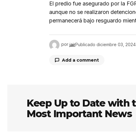
El predio fue asegurado por la FGR
aunque no se realizaron detencione
permanecerá bajo resguardo mientr
por
jair
Publicado
diciembre 03, 2024
Add a comment
Tu dirección de correo electrón
obligatorios están marcados co
Keep Up to Date with 
Most Important News
Comentario
*