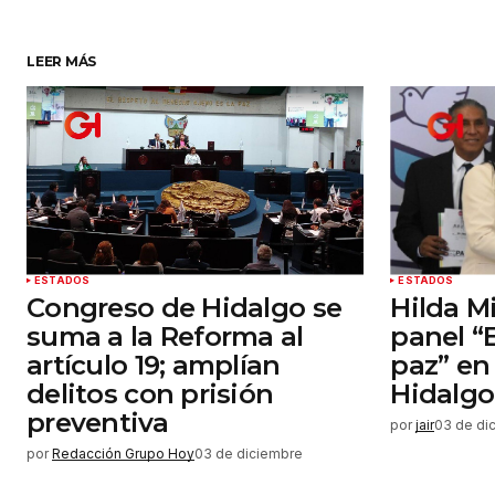
Su nombre
*
LEER MÁS
Guardar mi nombre, correo elect
y sitio web en este navegador par
próxima vez que haga un comenta
Enviar comentario
ESTADOS
ESTADOS
Congreso de Hidalgo se
Hilda M
suma a la Reforma al
panel “
artículo 19; amplían
paz” en
delitos con prisión
Hidalgo
preventiva
por
jair
03 de di
por
Redacción Grupo Hoy
03 de diciembre