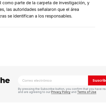
 como parte de la carpeta de investigación, y
s, las autoridades señalaron que el área
as se identifican a los responsables.
ico no será publicada.
Los campos
n
*
the
Suscrib
By pressing the Subscribe button, you confirm that you have re
and are agreeing to our
Privacy Policy
and
Terms of Use