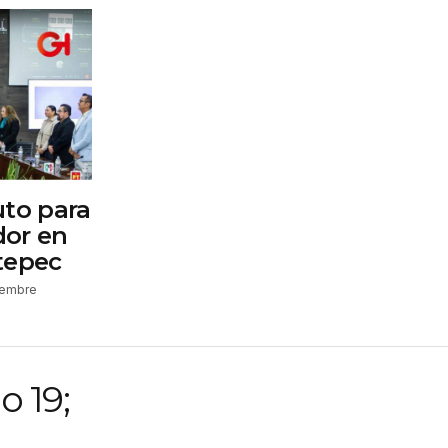
uto para
dor en
tepec
iembre
o 19;