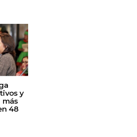
ega
tivos y
a más
en 48