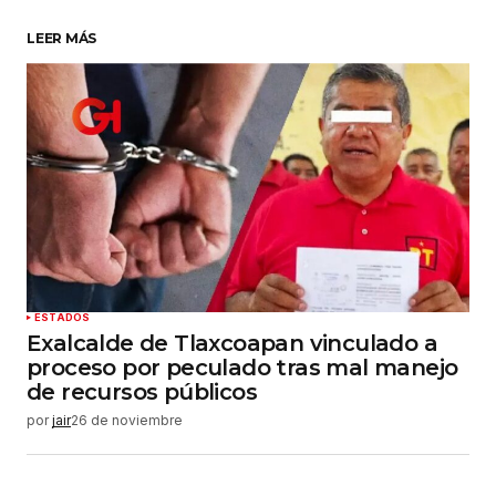
LEER MÁS
Su nombre
*
Tu correo electrónico
*
Guardar mi nombre, correo electrónico y sitio
web en este navegador para la próxima vez que
haga un comentario.
Enviar comentario
ESTADOS
Exalcalde de Tlaxcoapan vinculado a
proceso por peculado tras mal manejo
de recursos públicos
por
jair
26 de noviembre