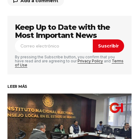
Add a comment
Keep Up to Date with the
Tu dirección de correo electrónico no será
publicada.
Los campos obligatorios están
Most Important News
marcados con
*
Suscribir
Comentario
*
By pressing the Subscribe button, you confirm that you
have read and are agreeing to our
Privacy Policy
and
Terms
of Use
LEER MÁS
Su nombre
*
Tu correo electrónico
*
Guardar mi nombre, correo electrónico y sitio
web en este navegador para la próxima vez que