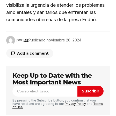
visibiliza la urgencia de atender los problemas
ambientales y sanitarios que enfrentan las
comunidades ribereñas de la presa Endhó.
por
jair
Publicado
noviembre 26, 2024
Add a comment
Keep Up to Date with the
Tu dirección de correo electrónico no será
publicada.
Los campos obligatorios están
Most Important News
marcados con
*
Suscribir
Comentario
*
By pressing the Subscribe button, you confirm that you
have read and are agreeing to our
Privacy Policy
and
Terms
of Use