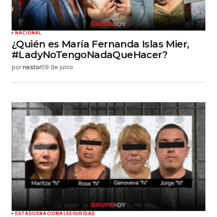
NACIONAL
¿Quién es María Fernanda Islas Mier,
#LadyNoTengoNadaQueHacer?
por
nestor
09 de junio
ESTADOS
NACIONAL
SEGURIDAD