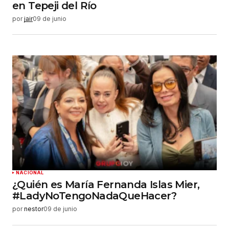
en Tepeji del Río
por
jair
09 de junio
NACIONAL
¿Quién es María Fernanda Islas Mier,
#LadyNoTengoNadaQueHacer?
por
nestor
09 de junio