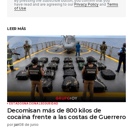
By pressing the Subscribe button, you confirm that you
have read and are agreeing to our
Privacy Policy
and
Terms
of Use
LEER MÁS
ESTADOS
NACIONAL
SEGURIDAD
Decomisan más de 800 kilos de
cocaína frente a las costas de Guerrero
por
jair
08 de junio