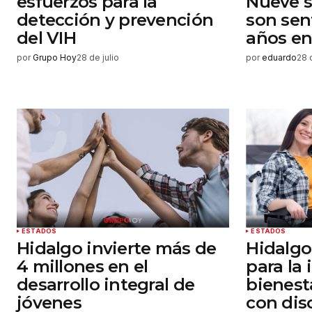
esfuerzos para la
Nueve s
detección y prevención
son sen
del VIH
años en
por
Grupo Hoy
28 de julio
por
eduardo
28 
ESTADOS
ESTADOS
Hidalgo invierte más de
Hidalgo
4 millones en el
para la 
desarrollo integral de
bienest
jóvenes
con dis