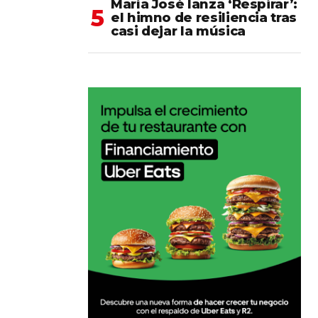
María José lanza ‘Respirar’:
el himno de resiliencia tras
casi dejar la música