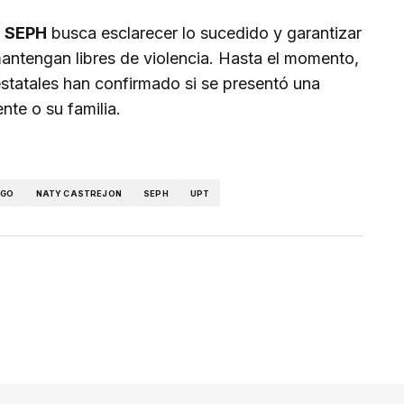
a SEPH
busca esclarecer lo sucedido y garantizar
ntengan libres de violencia. Hasta el momento,
s estatales han confirmado si se presentó una
nte o su familia.
LGO
NATY CASTREJON
SEPH
UPT
ico no será publicada.
Los campos