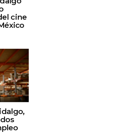
idalgo
o
el cine
 México
idalgo,
ados
mpleo