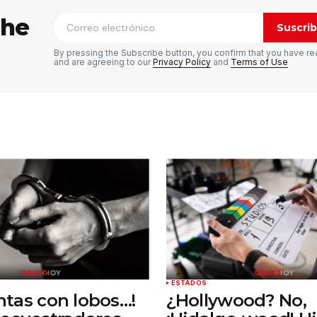
n
*
the
Suscrib
By pressing the Subscribe button, you confirm that you have re
and are agreeing to our
Privacy Policy
and
Terms of Use
Tu correo electrónico
*
rónico
a la
rio.
ESTADOS
untas con lobos…!
¿Hollywood? No,