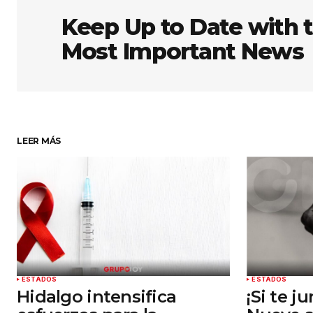
obligatorios están marcados co
Keep Up to Date with 
Most Important News
Comentario
*
Su nombre
*
LEER MÁS
Guardar mi nombre, correo elect
y sitio web en este navegador par
próxima vez que haga un comenta
Enviar comentario
ESTADOS
ESTADOS
Hidalgo intensifica
¡Si te j