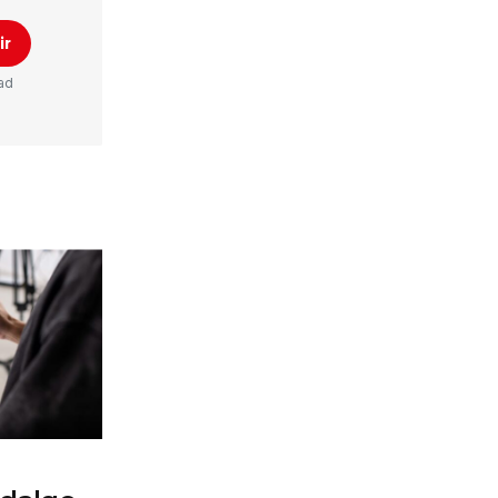
ir
ad