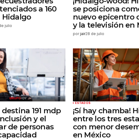
ecuestradores
¡Hidalgo-wood! H
tenciados a 160
se posiciona com
 Hidalgo
nuevo epicentro d
y la televisión en
de julio
por
jair
28 de julio
ESTADOS
 destina 191 mdp
¡Sí hay chamba! H
inclusión y el
entre los tres est
ar de personas
con menor dese
capacidad
en México