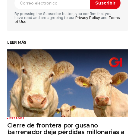
Suscribir
Comentario
*
By pressing the Subscribe button, you confirm that you
have read and are agreeing to our
Privacy Policy
and
Terms
of Use
LEER MÁS
Su nombre
*
Tu correo electrónico
*
Guardar mi nombre, correo electrónico y sitio
web en este navegador para la próxima vez que
haga un comentario.
Enviar comentario
ESTADOS
Cierre de frontera por gusano
barrenador deja pérdidas millonarias a