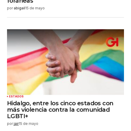
foráneas
por
abigail
15 de mayo
ESTADOS
Hidalgo, entre los cinco estados con
más violencia contra la comunidad
LGBTI+
por
jair
15 de mayo