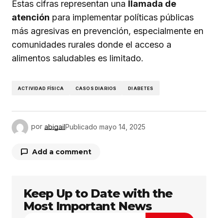
Estas cifras representan una
llamada de
atención
para implementar políticas públicas
más agresivas en prevención, especialmente en
comunidades rurales donde el acceso a
alimentos saludables es limitado.
ACTIVIDAD FÍSICA
CASOS DIARIOS
DIABETES
por
abigail
Publicado
mayo 14, 2025
Add a comment
Keep Up to Date with the
Tu dirección de correo electrónico no será
publicada.
Los campos obligatorios están
Most Important News
marcados con
*