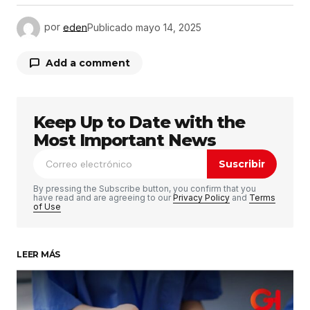
por
eden
Publicado
mayo 14, 2025
Add a comment
Keep Up to Date with the
Tu dirección de correo electrónico no será
publicada.
Los campos obligatorios están
Most Important News
marcados con
*
Suscribir
Comentario
*
By pressing the Subscribe button, you confirm that you
have read and are agreeing to our
Privacy Policy
and
Terms
of Use
LEER MÁS
Su nombre
*