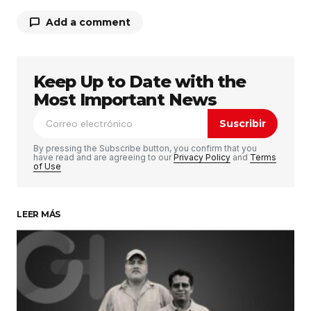
Add a comment
Keep Up to Date with the
Tu dirección de correo electrónico no será
publicada.
Los campos obligatorios están
Most Important News
marcados con
*
Suscribir
Comentario
*
By pressing the Subscribe button, you confirm that you
have read and are agreeing to our
Privacy Policy
and
Terms
of Use
LEER MÁS
Su nombre
*
Tu correo electrónico
*