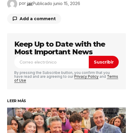
por
jair
Publicado
junio 15, 2026
Add a comment
Keep Up to Date with the
Tu dirección de correo electrónico no será
publicada.
Los campos obligatorios están
Most Important News
marcados con
*
Suscribir
Comentario
*
By pressing the Subscribe button, you confirm that you
have read and are agreeing to our
Privacy Policy
and
Terms
of Use
LEER MÁS
Su nombre
*
Tu correo electrónico
*