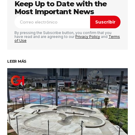
Keep Up to Date with the
Tu dirección de correo electrónico no será
publicada.
Los campos obligatorios están
Most Important News
marcados con
*
Suscribir
Comentario
*
By pressing the Subscribe button, you confirm that you
have read and are agreeing to our
Privacy Policy
and
Terms
of Use
LEER MÁS
Su nombre
*
Tu correo electrónico
*
Guardar mi nombre, correo electrónico y sitio
web en este navegador para la próxima vez que
haga un comentario.
Enviar comentario