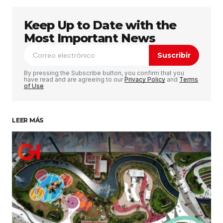
Keep Up to Date with the
Tu dirección de correo electrónico no será
publicada.
Los campos obligatorios están
Most Important News
marcados con
*
Suscribir
Comentario
*
By pressing the Subscribe button, you confirm that you
have read and are agreeing to our
Privacy Policy
and
Terms
of Use
LEER MÁS
Su nombre
*
Tu correo electrónico
*
Guardar mi nombre, correo electrónico y sitio
web en este navegador para la próxima vez que
haga un comentario.