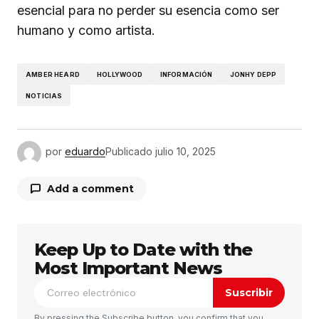
esencial para no perder su esencia como ser
humano y como artista.
AMBER HEARD
HOLLYWOOD
INFORMACIÓN
JONHY DEPP
NOTICIAS
por
eduardo
Publicado
julio 10, 2025
Add a comment
Keep Up to Date with the
Tu dirección de correo electrónico no será
publicada.
Los campos obligatorios están
Most Important News
marcados con
*
Suscribir
Comentario
*
By pressing the Subscribe button, you confirm that you