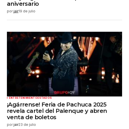
aniversario
por
jair
19 de julio
ENTRETENIMIENTO
ESTADOS
¡Agárrense! Feria de Pachuca 2025
revela cartel del Palenque y abren
venta de boletos
por
jair
23 de julio