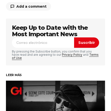
Add a comment
Keep Up to Date with the
Tu dirección de correo electrónico no será
publicada.
Los campos obligatorios están
Most Important News
marcados con
*
Suscribir
Comentario
*
By pressing the Subscribe button, you confirm that you
have read and are agreeing to our
Privacy Policy
and
Terms
of Use
LEER MÁS
Su nombre
*
Tu correo electrónico
*
Guardar mi nombre, correo electrónico y sitio