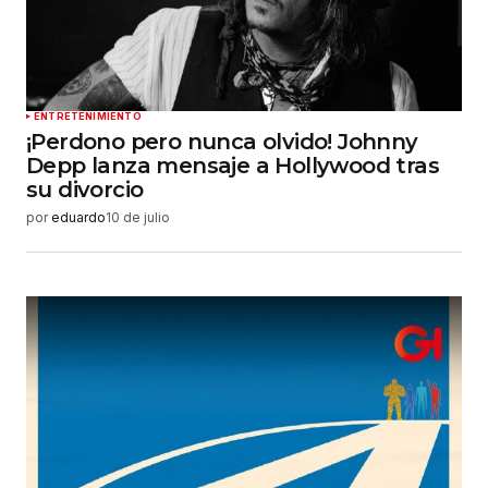
web en este navegador para la próxima vez que
haga un comentario.
Enviar comentario
ENTRETENIMIENTO
¡Perdono pero nunca olvido! Johnny
Depp lanza mensaje a Hollywood tras
su divorcio
por
eduardo
10 de julio