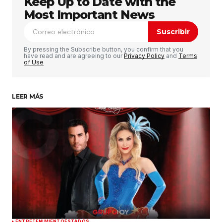
Keep Up to Date with the
Tu dirección de correo electrónico no será
publicada.
Los campos obligatorios están
Most Important News
marcados con
*
Suscribir
Comentario
*
By pressing the Subscribe button, you confirm that you
have read and are agreeing to our
Privacy Policy
and
Terms
of Use
LEER MÁS
Su nombre
*
Tu correo electrónico
*
Guardar mi nombre, correo electrónico y sitio
web en este navegador para la próxima vez que
haga un comentario.
Enviar comentario
ENTRETENIMIENTO
ESTADOS