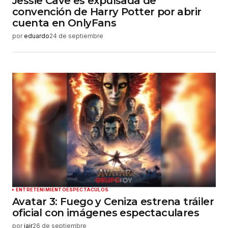
Jessie Cave es expulsada de
convención de Harry Potter por abrir
cuenta en OnlyFans
por
eduardo
24 de septiembre
ENTRETENIMIENTO
ESPECTÁCULOS
Avatar 3: Fuego y Ceniza estrena tráiler
oficial con imágenes espectaculares
por
jair
26 de septiembre