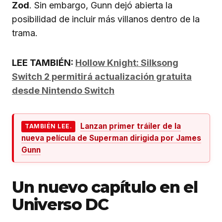
Zod
. Sin embargo, Gunn dejó abierta la
posibilidad de incluir más villanos dentro de la
trama.
LEE TAMBIÉN:
Hollow Knight: Silksong
Switch 2 permitirá actualización gratuita
desde Nintendo Switch
Lanzan primer tráiler de la
TAMBIÉN LEE.
nueva película de Superman dirigida por James
Gunn
Un nuevo capítulo en el
Universo DC