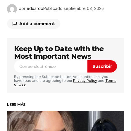
por
eduardo
Publicado
septiembre 03, 2025
Add a comment
Keep Up to Date with the
Tu dirección de correo electrónico no será
publicada.
Los campos obligatorios están
Most Important News
marcados con
*
Suscribir
Comentario
*
By pressing the Subscribe button, you confirm that you
have read and are agreeing to our
Privacy Policy
and
Terms
of Use
LEER MÁS
Su nombre
*
Tu correo electrónico
*