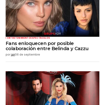
Guardar mi nombre, correo electrónico y sitio
web en este navegador para la próxima vez que
haga un comentario.
Enviar comentario
ENTRETENIMIENTO
ESPECTÁCULOS
Fans enloquecen por posible
colaboración entre Belinda y Cazzu
por
jair
06 de septiembre