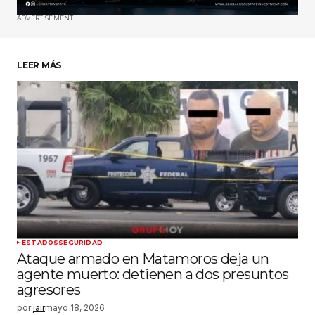
ADVERTISEMENT
Guardar mi nombre, correo electrónico y sitio
web en este navegador para la próxima vez
que haga un comentario.
LEER MÁS
Enviar comentario
ESTADOS
SEGURIDAD
Ataque armado en Matamoros deja un
agente muerto: detienen a dos presuntos
agresores
por
jair
mayo 18, 2026