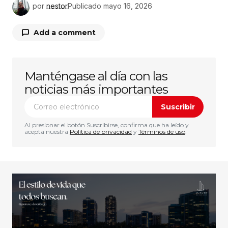
por
nestor
Publicado
mayo 16, 2026
Add a comment
Manténgase al día con las
Tu dirección de correo electrónico no será
publicada.
Los campos obligatorios están
noticias más importantes
marcados con
*
Suscribir
Comentario
*
Al presionar el botón Suscribirse, confirma que ha leído y
acepta nuestra
Política de privacidad
y
Términos de uso
.
Su nombre
*
Tu correo electrónico
*