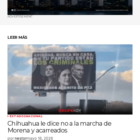
Tu correo electrónico
*
ADVERTISEMENT
Guardar mi nombre, correo electrónico y sitio
web en este navegador para la próxima vez
que haga un comentario.
LEER MÁS
Enviar comentario
ESTADOS
NACIONAL
Chihuahua le dice no a la marcha de
Morena y acarreados
por
nestor
mayo 16, 2026