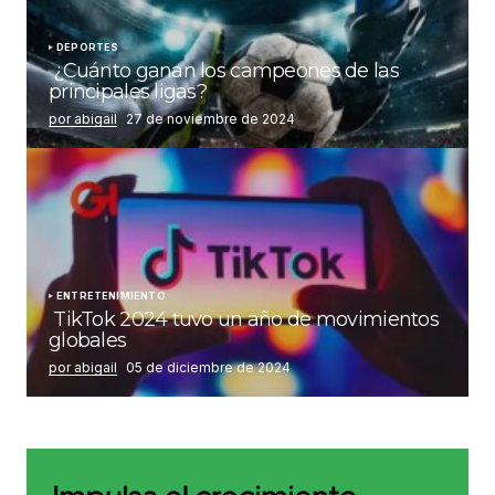
DEPORTES
¿Cuánto ganan los campeones de las
principales ligas?
por abigail
27 de noviembre de 2024
ENTRETENIMIENTO
TikTok 2024 tuvo un año de movimientos
globales
por abigail
05 de diciembre de 2024