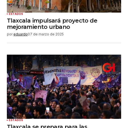
ESTADOS
Tlaxcala impulsará proyecto de
mejoramiento urbano
por
eduardo
07 de marzo de 2025
ESTADOS
Tlaxcala se prepara para las