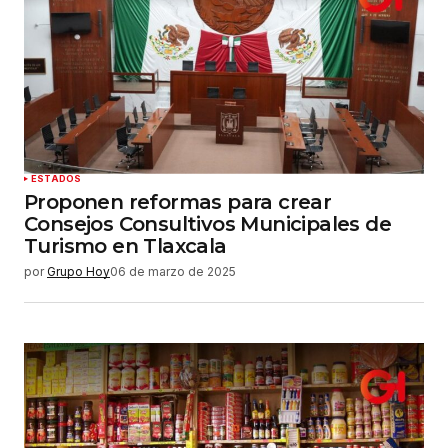
Tu correo electrónico
*
Guardar mi nombre, correo electrónico y sitio
web en este navegador para la próxima vez que
haga un comentario.
Enviar comentario
ESTADOS
Proponen reformas para crear
Consejos Consultivos Municipales de
Turismo en Tlaxcala
por
Grupo Hoy
06 de marzo de 2025