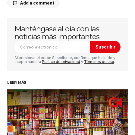
Add a comment
Manténgase al día con las
Tu dirección de correo electrónico no será
publicada.
Los campos obligatorios están
noticias más importantes
marcados con
*
Suscribir
Comentario
*
Al presionar el botón Suscribirse, confirma que ha leído y
acepta nuestra
Política de privacidad
y
Términos de uso
.
LEER MÁS
Su nombre
*
Tu correo electrónico
*
Guardar mi nombre, correo electrónico y sitio
web en este navegador para la próxima vez que