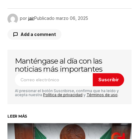
por
jair
Publicado
marzo 06, 2025
Add a comment
Manténgase al día con las
Tu dirección de correo electrónico no será
publicada.
Los campos obligatorios están
noticias más importantes
marcados con
*
Suscribir
Comentario
*
Al presionar el botón Suscribirse, confirma que ha leído y
acepta nuestra
Política de privacidad
y
Términos de uso
.
LEER MÁS
Su nombre
*