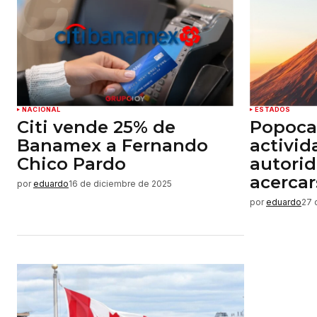
NACIONAL
ESTADOS
Citi vende 25% de
Popoca
Banamex a Fernando
activi
Chico Pardo
autori
acercar
por
eduardo
16 de diciembre de 2025
por
eduardo
27 