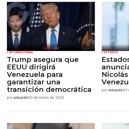
INTERNACIONAL
ESTADOS
Trump asegura que
Estado
EEUU dirigirá
anuncia
Venezuela para
Nicolá
garantizar una
Venezu
transición democrática
por
eduardo
03 
por
eduardo
03 de enero de 2026