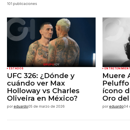
101 publicaciones
ESTADOS
ENTRETENIMIEN
UFC 326: ¿Dónde y
Muere 
cuándo ver Max
Peluffo
Holloway vs Charles
ícono d
Oliveira en México?
Oro del
por
eduardo
05 de marzo de 2026
por
eduardo
04 