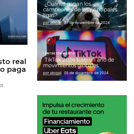
¿Cuánto ganan los
campeones de las principales
ligas?
por abigail
27 de noviembre de 2024
ENTRETENIMIENTO
TikTok 2024 tuvo un año de
sto real
movimientos globales
lo paga
por abigail
05 de diciembre de 2024
25