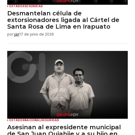
ESTADOS
SEGURIDAD
Desmantelan célula de
extorsionadores ligada al Cártel de
Santa Rosa de Lima en Irapuato
por
jair
17 de junio de 2026
ESTADOS
NACIONAL
SEGURIDAD
Asesinan al expresidente municipal
de San Juan Quiahije y a su hijo en