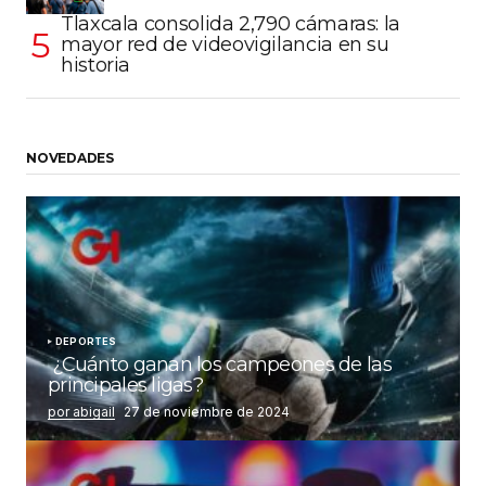
Tlaxcala consolida 2,790 cámaras: la
mayor red de videovigilancia en su
historia
NOVEDADES
DEPORTES
¿Cuánto ganan los campeones de las
principales ligas?
por abigail
27 de noviembre de 2024