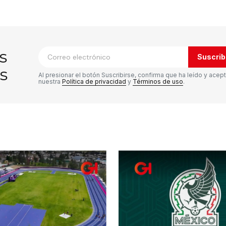
co no será publicada.
Los campos
*
s
Suscrib
s
Al presionar el botón Suscribirse, confirma que ha leído y acep
nuestra
Política de privacidad
y
Términos de uso
.
Tu correo electrónico
*
rónico
a la
rio.