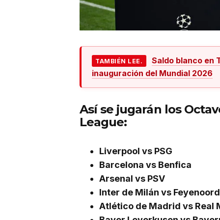
Saldo blanco en T
TAMBIÉN LEE.
inauguración del Mundial 2026
Así se jugarán los Octa
League:
Liverpool vs PSG
Barcelona vs Benfica
Arsenal vs PSV
Inter de Milán vs Feyenoord
Atlético de Madrid vs Real
Bayer Leverkusen vs Bayer