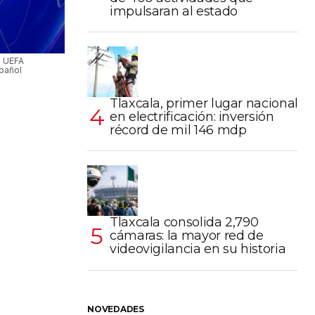
impulsaran al estado
a UEFA
pañol
Tlaxcala, primer lugar nacional
en electrificación: inversión
récord de mil 146 mdp
Tlaxcala consolida 2,790
cámaras: la mayor red de
videovigilancia en su historia
NOVEDADES