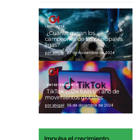
DEPORTES
¿Cuánto ganan los
campeones de las principales
ligas?
por abigail
27 de noviembre de 2024
ENTRETENIMIENTO
TikTok 2024 tuvo un año de
movimientos globales
por abigail
05 de diciembre de 2024