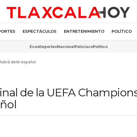
PORTES
ESPECTÁCULOS
ENTRETENIMIENTO
POLÍTICO
Ecos
Deportes
Nacional
Policiaco
Político
 habrá derbi español
 final de la UEFA Champion
añol