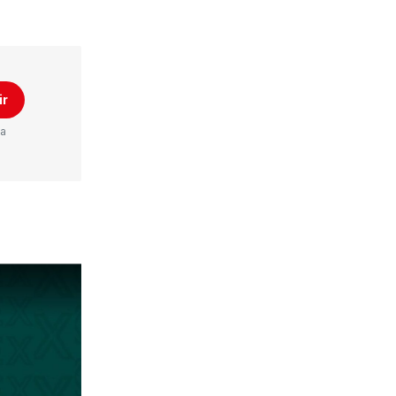
ir
ta