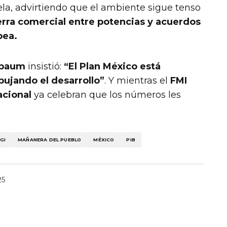
a, advirtiendo que el ambiente sigue tenso
erra comercial entre potencias y acuerdos
pea.
baum
insistió:
“El Plan México está
ujando el desarrollo”
. Y mientras el
FMI
acional
ya celebran que los números les
GI
MAÑANERA DEL PUEBLO
MÉXICO
PIB
25