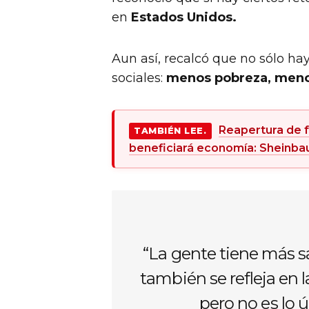
en
Estados Unidos.
Aun así, recalcó que no sólo h
sociales:
menos pobreza, meno
Reapertura de 
TAMBIÉN LEE.
beneficiará economía: Sheinb
“La gente tiene más sa
también se refleja en 
pero no es lo ú