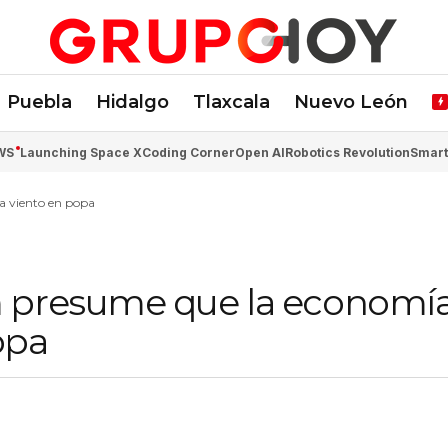
Puebla
Hidalgo
Tlaxcala
Nuevo León
WS
Launching Space X
Coding Corner
Open AI
Robotics Revolution
Smart
a viento en popa
m presume que la economí
opa