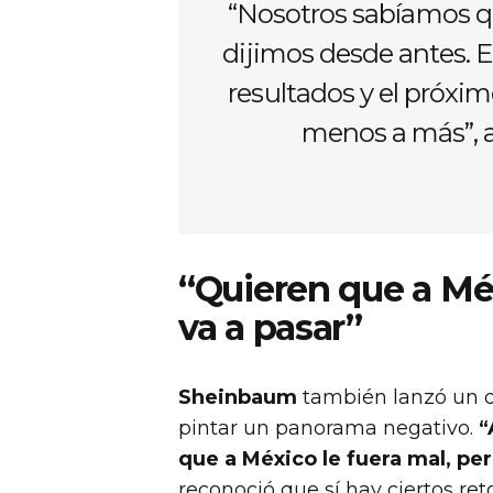
“Nosotros sabíamos qu
dijimos desde antes. 
resultados y el próxi
menos a más”, a
“Quieren que a Mé
va a pasar”
Sheinbaum
también lanzó un da
pintar un panorama negativo.
“
que a México le fuera mal, per
reconoció que sí hay ciertos re