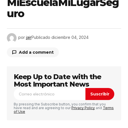
MiEscuelaMiLugarSeg
uro
por
jair
Publicado
diciembre 04, 2024
Add a comment
Keep Up to Date with the
Tu dirección de correo electrónico no será
publicada.
Los campos obligatorios están
Most Important News
marcados con
*
Suscribir
Comentario
*
By pressing the Subscribe button, you confirm that you
have read and are agreeing to our
Privacy Policy
and
Terms
of Use