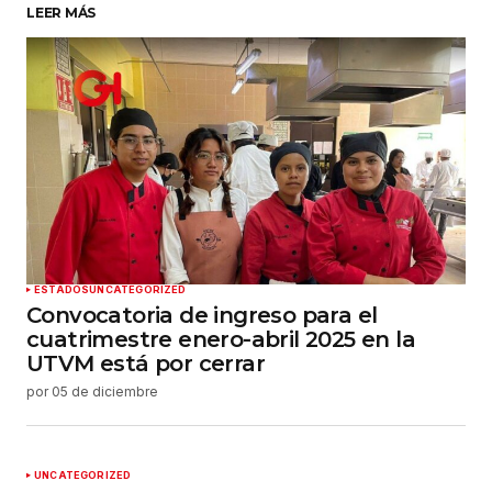
LEER MÁS
Su nombre
*
Tu correo electrónico
*
Guardar mi nombre, correo electrónico y sitio
web en este navegador para la próxima vez que
haga un comentario.
Enviar comentario
ESTADOS
UNCATEGORIZED
Convocatoria de ingreso para el
cuatrimestre enero-abril 2025 en la
UTVM está por cerrar
por
05 de diciembre
UNCATEGORIZED