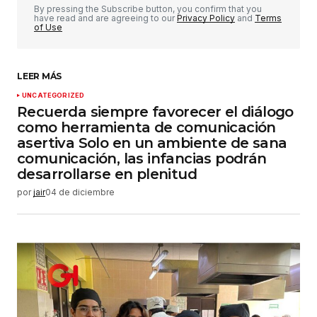
Comentario
*
By pressing the Subscribe button, you confirm that you
have read and are agreeing to our
Privacy Policy
and
Terms
of Use
LEER MÁS
Su nombre
*
UNCATEGORIZED
Recuerda siempre favorecer el diálogo
como herramienta de comunicación
Tu correo electrónico
*
asertiva Solo en un ambiente de sana
comunicación, las infancias podrán
desarrollarse en plenitud
Guardar mi nombre, correo electrónico y sitio
web en este navegador para la próxima vez que
por
jair
04 de diciembre
haga un comentario.
Enviar comentario