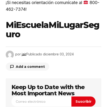
¡Si necesitas orientación comunícate al
800-
462-7374!
MiEscuelaMiLugarSeg
uro
por
jair
Publicado
diciembre 03, 2024
Add a comment
Keep Up to Date with the
Tu dirección de correo electrónico no será
publicada.
Los campos obligatorios están
Most Important News
marcados con
*
Suscribir