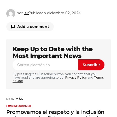
por
jair
Publicado
diciembre 02, 2024
Add a comment
Keep Up to Date with the
Tu dirección de correo electrónico no será
publicada.
Los campos obligatorios están
Most Important News
marcados con
*
Suscribir
Comentario
*
By pressing the Subscribe button, you confirm that you
have read and are agreeing to our
Privacy Policy
and
Terms
of Use
LEER MÁS
Su nombre
*
UNCATEGORIZED
Promovamos el respeto y la inclusión