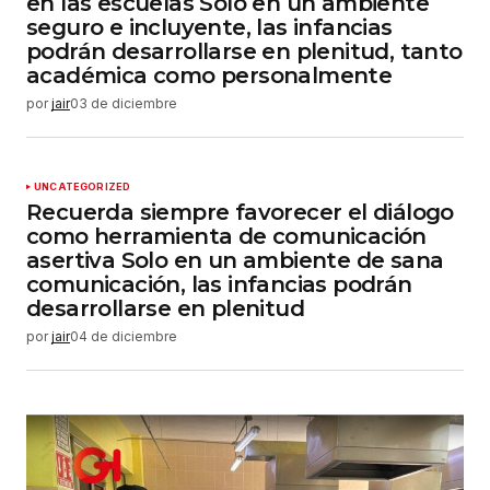
en las escuelas Solo en un ambiente
Tu correo electrónico
*
seguro e incluyente, las infancias
podrán desarrollarse en plenitud, tanto
académica como personalmente
Guardar mi nombre, correo electrónico y sitio
web en este navegador para la próxima vez que
por
jair
03 de diciembre
haga un comentario.
Enviar comentario
UNCATEGORIZED
Recuerda siempre favorecer el diálogo
como herramienta de comunicación
asertiva Solo en un ambiente de sana
comunicación, las infancias podrán
desarrollarse en plenitud
por
jair
04 de diciembre