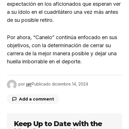
expectación en los aficionados que esperan ver
a su ídolo en el cuadrilátero una vez más antes
de su posible retiro.
Por ahora, “Canelo” continúa enfocado en sus
objetivos, con la determinación de cerrar su
carrera de la mejor manera posible y dejar una
huella imborrable en el deporte.
por
jair
Publicado
diciembre 14, 2024
Add a comment
Keep Up to Date with the
Tu dirección de correo electrónico no será