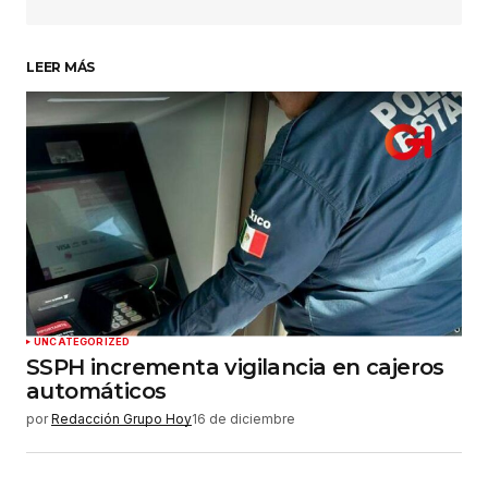
LEER MÁS
Su nombre
*
Tu correo electrónico
*
Guardar mi nombre, correo electrónico y sitio
web en este navegador para la próxima vez que
haga un comentario.
Enviar comentario
UNCATEGORIZED
SSPH incrementa vigilancia en cajeros
automáticos
por
Redacción Grupo Hoy
16 de diciembre