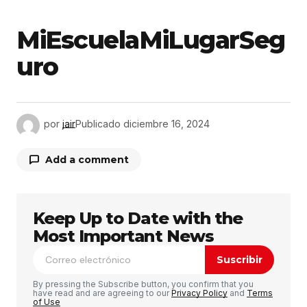
MiEscuelaMiLugarSeg
uro
por
jair
Publicado
diciembre 16, 2024
Add a comment
Keep Up to Date with the
Tu dirección de correo electrónico no será
publicada.
Los campos obligatorios están
Most Important News
marcados con
*
Suscribir
Comentario
*
By pressing the Subscribe button, you confirm that you
have read and are agreeing to our
Privacy Policy
and
Terms
of Use