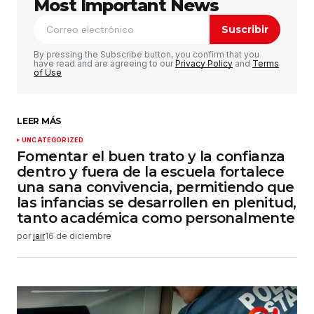
publicada.
Los campos obligatorios están
Most Important News
marcados con
*
Suscribir
Comentario
*
By pressing the Subscribe button, you confirm that you
have read and are agreeing to our
Privacy Policy
and
Terms
of Use
LEER MÁS
Su nombre
*
UNCATEGORIZED
Fomentar el buen trato y la confianza
dentro y fuera de la escuela fortalece
Tu correo electrónico
*
una sana convivencia, permitiendo que
las infancias se desarrollen en plenitud,
tanto académica como personalmente
Guardar mi nombre, correo electrónico y sitio
web en este navegador para la próxima vez que
por
jair
16 de diciembre
haga un comentario.
Enviar comentario