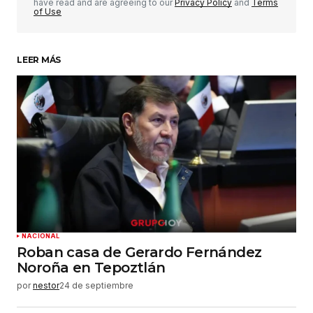
have read and are agreeing to our
Privacy Policy
and
Terms
of Use
LEER MÁS
Su nombre
*
Tu correo electrónico
*
Guardar mi nombre, correo electrónico y sitio
web en este navegador para la próxima vez que
haga un comentario.
Enviar comentario
NACIONAL
Roban casa de Gerardo Fernández
Noroña en Tepoztlán
por
nestor
24 de septiembre