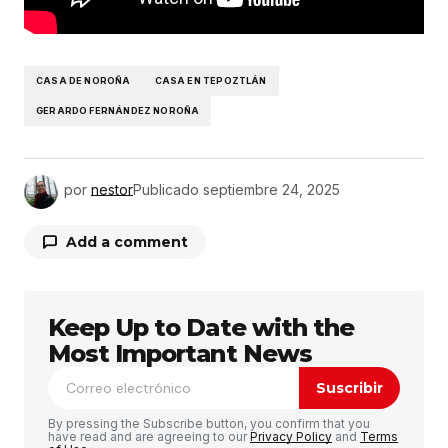
CASA DE NOROÑA
CASA EN TEPOZTLÁN
GERARDO FERNÁNDEZ NOROÑA
por
nestor
Publicado
septiembre 24, 2025
Add a comment
Keep Up to Date with the
Tu dirección de correo electrónico no será
publicada.
Los campos obligatorios están
Most Important News
marcados con
*
Suscribir
Comentario
*
By pressing the Subscribe button, you confirm that you
have read and are agreeing to our
Privacy Policy
and
Terms