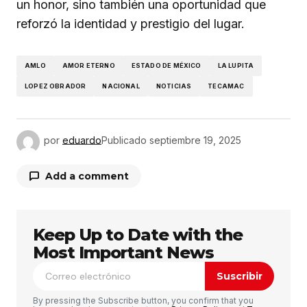
un honor, sino también una oportunidad que
reforzó la identidad y prestigio del lugar.
AMLO
AMOR ETERNO
ESTADO DE MÉXICO
LA LUPITA
LOPEZ OBRADOR
NACIONAL
NOTICIAS
TECAMAC
por
eduardo
Publicado
septiembre 19, 2025
Add a comment
Keep Up to Date with the
Tu dirección de correo electrónico no será
publicada.
Los campos obligatorios están
Most Important News
marcados con
*
Suscribir
Comentario
*
By pressing the Subscribe button, you confirm that you