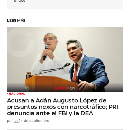
of Use
LEER MÁS
Su nombre
*
Tu correo electrónico
*
Guardar mi nombre, correo electrónico y sitio
web en este navegador para la próxima vez que
haga un comentario.
Enviar comentario
NACIONAL
Acusan a Adán Augusto López de
presuntos nexos con narcotráfico; PRI
denuncia ante el FBI y la DEA
por
jair
24 de septiembre