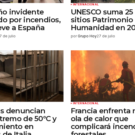
INTERNACIONAL
iño invidente
UNESCO suma 25
do por incendios,
sitios Patrimonio 
ve a España
Humanidad en 2
7 de julio
por
Grupo Hoy
27 de julio
INTERNACIONAL
as denuncian
Francia enfrenta
xtremo de 50°C y
ola de calor que
miento en
complicará incen
 de Italia
forestales