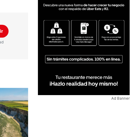
ir
ad
Ad Banner