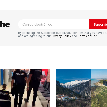
ico no será publicada.
Los campos
n
*
the
Suscrib
By pressing the Subscribe button, you confirm that you have re
and are agreeing to our
Privacy Policy
and
Terms of Use
Tu correo electrónico
*
rónico
a la
rio.