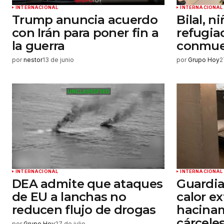
INTERNACIONAL
INTERNACIONAL
Trump anuncia acuerdo
Bilal, n
con Irán para poner fin a
refugia
la guerra
conmue
por
nestor
13 de junio
por
Grupo Hoy
2
INTERNACIONAL
INTERNACIONAL
DEA admite que ataques
Guardi
de EU a lanchas no
calor e
reducen flujo de drogas
hacina
cárceles
por
Grupo Hoy
27 de julio