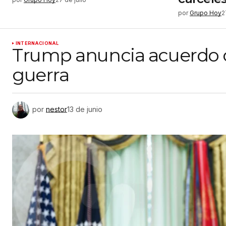
por
Grupo Hoy
2
INTERNACIONAL
Trump anuncia acuerdo co
guerra
por
nestor
13 de junio