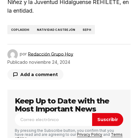
Niñez y la Juventud Hidalguense REHILETE, en
la entidad.
COPLADEHI
NATIVIDAD CASTREJÓN
SEPH
por
Redacción Grupo Hoy
Publicado
noviembre 24, 2024
Add a comment
Keep Up to Date with the
Tu dirección de correo electrónico no será
publicada.
Los campos obligatorios están
Most Important News
marcados con
*
Suscribir
Comentario
*
By pressing the Subscribe button, you confirm that you
have read and are agreeing to our
Privacy Policy
and
Terms