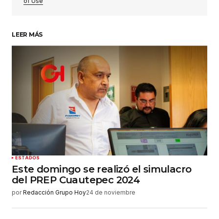
of Use
LEER MÁS
Su nombre
*
Tu correo electrónico
*
Guardar mi nombre, correo electrónico y sitio
web en este navegador para la próxima vez que
haga un comentario.
Enviar comentario
ESTADOS
Este domingo se realizó el simulacro
del PREP Cuautepec 2024
por
Redacción Grupo Hoy
24 de noviembre