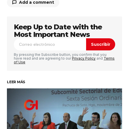
Add a comment
Keep Up to Date with the
Tu dirección de correo electrónico no será
publicada.
Los campos obligatorios están
Most Important News
marcados con
*
Suscribir
Comentario
*
By pressing the Subscribe button, you confirm that you
have read and are agreeing to our
Privacy Policy
and
Terms
of Use
LEER MÁS
Su nombre
*
Tu correo electrónico
*
Guardar mi nombre, correo electrónico y sitio
web en este navegador para la próxima vez que